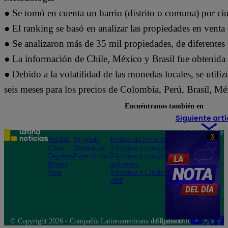
● Se tomó en cuenta un barrio (distrito o comuna) por ciu
● El ranking se basó en analizar las propiedades en venta 
● Se analizaron más de 35 mil propiedades, de diferentes 
● La información de Chile, México y Brasil fue obtenida 
● Debido a la volatilidad de las monedas locales, se utili
seis meses para los precios de Colombia, Perú, Brasil, Mé
Encuéntranos también en
Siguiente artí
Teléfono: 219
X
Política
Te ayudo
Política de privacidad
1000
Lima
Tendencias
Términos y condiciones
Av. San
Deportes
Espectáculos
Términos y condiciones
Felipe 968
Mundo
aplicación
Jesús María
Perú
Términos y Condiciones
APP
© Copyright 2026 - Compañía Latinoamericana de Radio Difusión S.A.
Síguenos