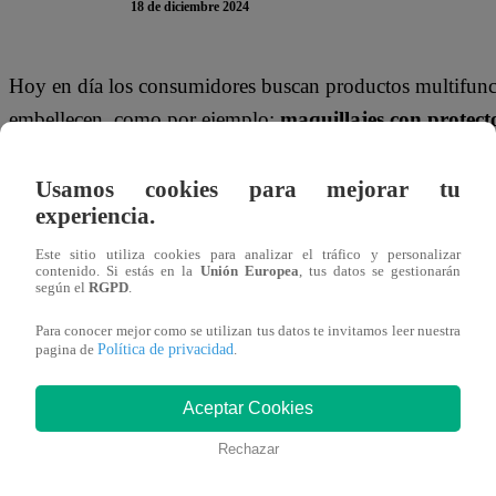
18 de diciembre 2024
Hoy en día los consumidores buscan productos multifunci
embellecen, como por ejemplo:
maquillajes con protect
de protección? Según expertos, los protectores solares inc
necesaria para proteger completamente la piel.
Usamos cookies para mejorar tu
experiencia.
Claudia Castillo, dermatóloga clínica y estética, consider
Este sitio utiliza cookies para analizar el tráfico y personalizar
complemento, lo ideal es utilizar un protector solar de
contenido. Si estás en la
Unión Europea
, tus datos se gestionarán
según el
RGPD
.
luz azul. Precisó que en el mercado existen propuestas 
Para conocer mejor como se utilizan tus datos te invitamos leer nuestra
tratamiento facial.
Política de privacidad
pagina de
.
“Por ejemplo, a mí, hace poco Yanbal me envió un protect
Aceptar Cookies
características: Dermafusión Fotoprotector Fluido, que c
Rechazar
ejemplo,
el SPF (Factor de Protección Solar) debería 
tres horas para mantener su efectividad
“, agregó.