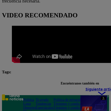
frecuencia necesaria.
VIDEO RECOMENDADO
Tags:
cuidado de la piel
protector solar
skincare
Encuéntranos también en
Siguiente artí
Teléfono: 219
X
Política
Te ayudo
Política de privacidad
1000
Lima
Tendencias
Términos y condiciones
Av. San
Deportes
Espectáculos
Términos y condiciones
Felipe 968