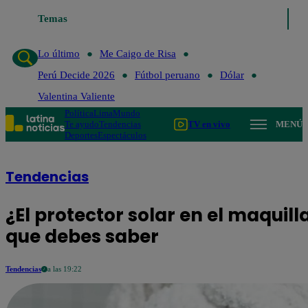
Temas
Lo último
Me Caigo de Risa
Perú Decid
Lo último
Me Caigo de Risa
Perú Decide 2026
Fútbol peruano
Dólar
Valentina Valiente
Política
Lima
Mundo
Te ayudo
Tendencias
TV en vivo
MENÚ
Deportes
Espectáculos
Tendencias
¿El protector solar en el maquilla
que debes saber
Tendencias
a las 19:22