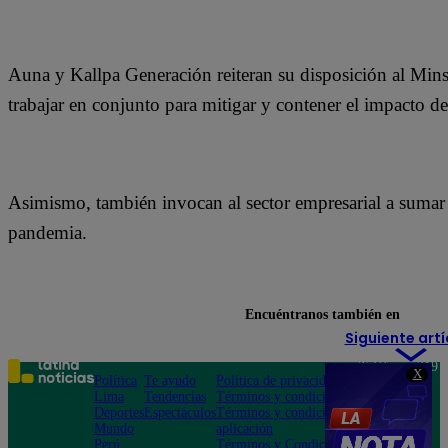
Auna y Kallpa Generación reiteran su disposición al Mins
trabajar en conjunto para mitigar y contener el impacto d
Asimismo, también invocan al sector empresarial a sumar 
pandemia.
Encuéntranos también en
Siguiente artí
Teléfono: 219
X
Política
Te ayudo
Política de privacidad
1000
Lima
Tendencias
Términos y condiciones
Av. San
Deportes
Espectáculos
Términos y condiciones
Felipe 968
Mundo
aplicación
Jesús María
Perú
Términos y Condiciones