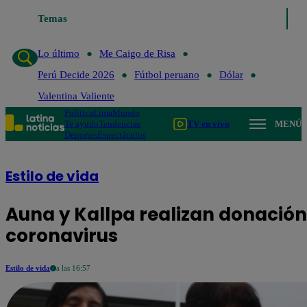
Temas
Lo último
Me Caigo de Ris
Lo último
Me Caigo de Risa
Perú Decide 2026
Fútbol peruano
Dólar
Valentina Valiente
Política
Lima
Mundo
Te ayudo
Tendencias
TV en vivo
MENÚ
Deportes
Espectáculos
Estilo de vida
Auna y Kallpa realizan donación
coronavirus
Estilo de vida
a las 16:57