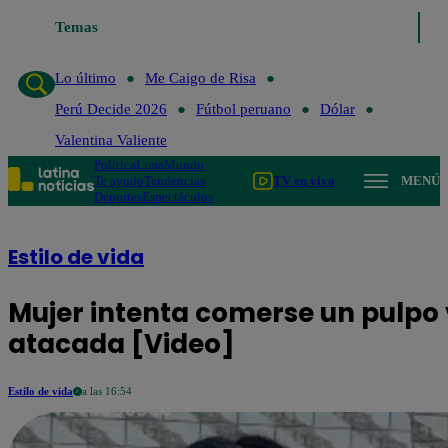
ltimo
Me Caigo de Risa
Temas
Perú Decide 2026
Fútbol peruano
Dólar
Val
Lo último
Me Caigo de Risa
Perú Decide 2026
Fútbol peruano
Dólar
Valentina Valiente
Política
Lima
Mundo
Te ayudo
Tendencias
TV en vivo
MENÚ
Deportes
Espectáculos
Estilo de vida
Mujer intenta comerse un pulpo 
atacada [Video]
Estilo de vida
a las 16:54