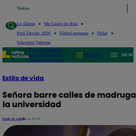
Temas
Lo último
Me Caigo de R
Lo último
Me Caigo de Risa
Perú Decide 2026
Fútbol peruano
Dólar
Valentina Valiente
Política
Lima
Mundo
Te ayudo
Tendencias
TV en vivo
MENÚ
Deportes
Espectáculos
Estilo de vida
Señora barre calles de madruga
la universidad
Estilo de vida
a las 18:44