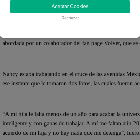
04 de junio 2019
Aceptar Cookies
Rechazar
En Facebook se dio a conocer la increíble historia de la s
horas. Ella es una madre de familia que trabaja barriendo l
abordada por un colaborador del fan page Volver, que se 
Nancy estaba trabajando en el cruce de las avenidas Méx
ese instante que le tomaron dos fotos, las cuales fuero
“A mi hija le falta menos de un año para acabar la univers
inteligente y con ganas de trabajar. A mí me faltan aún 2
acuerdo de mi hija y no hay nada que me detenga”, fuero