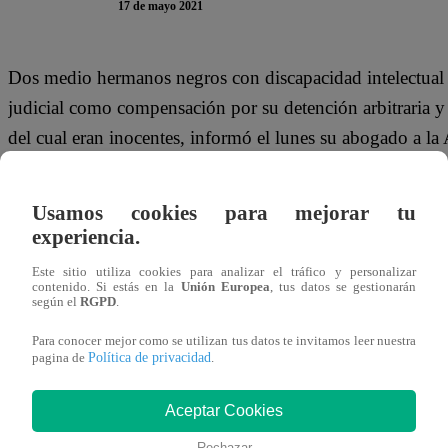
17 de mayo 2021
Dos medio hermanos negros con discapacidad intelectual 
judicial como compensación por su detención arbitraria y
del cual eran inocentes, informó el lunes su abogado a la
Usamos cookies para mejorar tu
experiencia.
“Es el veredicto más severo jamás dictado por un caso de er
Unidos”, dijo Me Des Hogan, quien los representó.
Este sitio utiliza cookies para analizar el tráfico y personalizar
contenido. Si estás en la
Unión Europea
, tus datos se gestionarán
según el
RGPD
.
Para conocer mejor como se utilizan tus datos te invitamos leer nuestra
Política de privacidad
pagina de
.
Un jurado resolvió el viernes por la noche que se le otor
perjuicios a Henry Lee McCollum y su medio hermano, 
Aceptar Cookies
denuncia civil ante la justicia federal por violaciones de 
Rechazar