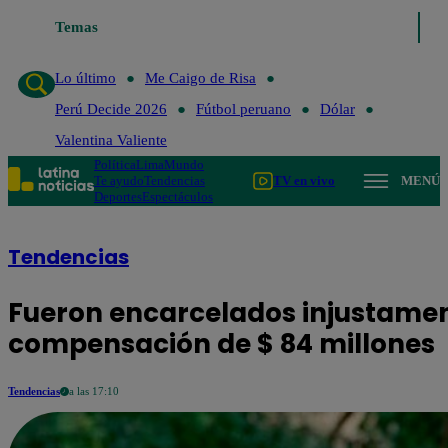
Temas
Lo último
Me Caigo de Risa
Perú
Lo último
Me Caigo de Risa
Perú Decide 2026
Fútbol peruano
Dólar
Valentina Valiente
Política
Lima
Mundo
Te ayudo
Tendencias
TV en vivo
MENÚ
Deportes
Espectáculos
Tendencias
Fueron encarcelados injustamen
compensación de $ 84 millones
Tendencias
a las 17:10