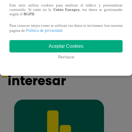
Este sitio utiliza cookies para analizar el tráfico y personalizar
contenido. Si estás en la
Unión Europea
, tus datos se gestionarán
Horóscopo de HOY, 7 de mayo: ¿cómo te
Lione
según el
RGPD
.
irá en el amor y trabajo, según la IA?
con ‘
VID
Para conocer mejor como se utilizan tus datos te invitamos leer nuestra
Política de privacidad
pagina de
.
Aceptar Cookies
También te puede
Rechazar
interesar