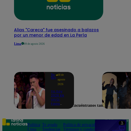
Alias "Careca" fue asesinado a balazos
por un menor de edad en La Perla
Lima
09 de agosto 2026
Yo
08 de
Soy
agosto
2026
Yo Soy
2026 EN
VIVO:
Favio
Encuéntranos también en
Enríquez
sorprende
como
Ricky
Teléfono: 219
X
Martin y
Política
Te ayudo
Política de privacidad
1000
pone a
Lima
Tendencias
Términos y condiciones
Av. San