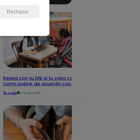
aquí los
detalles
Rechazar
Revisa con tu DNI si tu casa califica
como pobre, de acuerdo con el Sisfoh
Te ayudo
25 de mayo 2026