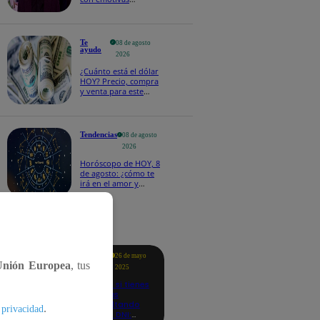
palabras: “Lo voy a
extrañar muchísimo”!
Te
08 de agosto
ayudo
2026
¿Cuánto está el dólar
HOY? Precio, compra
y venta para este
sábado 8 de agosto
Tendencias
08 de agosto
2026
Horóscopo de HOY, 8
de agosto: ¿cómo te
irá en el amor y
trabajo, según la IA?
tacados
Te
26 de mayo
ayudo
Unión Europea
, tus
2025
Revisa si tienes
deudas
consultando
.
 privacidad
con tu DNI: