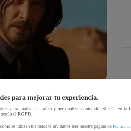
Des
ies para mejorar tu experiencia.
Compartir
ookies para analizar el tráfico y personalizar contenido. Si estás en la
n según el
RGPD
.
arta entrega de “John Wick”, siendo su estreno el
como se utilizan tus datos te invitamos leer nuestra pagina de
Política de