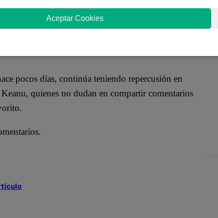
Aceptar Cookies
del querido actor Keanu Reeves, protagonista
a cuarta entrega destroce varios récords en taquilla,
ace pocos días, continúa teniendo repercusión en
 de Keanu, quienes no dudan en compartir comentarios
vorito.
comentarios.
películas
tendencias
rtículo