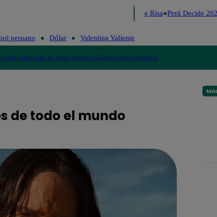
Lo último
Me Caigo de Risa
Perú Decide 202
bol peruano
Dólar
Valentina Valiente
lítica
Lima
Mundo
Te ayudo
Tendencias
Deportes
Espectáculos
Más
es de todo el mundo