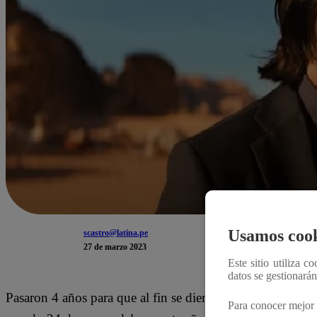
Usamos cook
scastro@latina.pe
27 de marzo 2023
Este sitio utiliza c
datos se gestionará
Pasaron 4 años para que al fin se diera la tan esperada cu
Para conocer mejor 