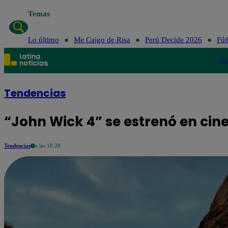
Temas
Lo último
Me Caigo de Risa
Perú Decide 2026
Fút
Po
Tendencias
“John Wick 4” se estrenó en cin
Tendencias
a las 18:28