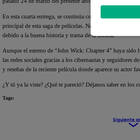
pasado 24 de marzo del presente año 2023.
En esta cuarta entrega, se continúa con la participación 
principal de esta saga de películas. No hay duda de que est
debido a la buena historia y trama de la misma.
Aunque el estreno de “John Wick: Chapter 4” haya sido h
las redes sociales gracias a los cibernautas y seguidores
y reseñas de la reciente película donde aparece su actor fa
¿Y tú ya la viste? ¿Qué te pareció? Déjanos saber en los 
Tags:
cine
John Wick
Keanu Reeves
película
Siguiente a