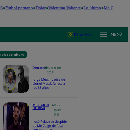
6
Fútbol peruano
Dólar
Valentina Valiente
Lo último
Me Caigo de R
TV en vivo
MENÚ
 vistos ahora
Deportes
08 de agosto
2026
Jorge Messi, padre de
Lionel Messi, fallece a
los 68 años
ME CAIGO
08 de
DE RISA
agosto
2026
¡José Peláez se despide
de Me Caigo de Risa
con emotivas