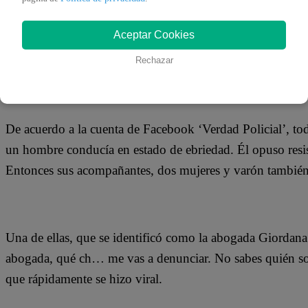
09 de marzo 2019
Aceptar Cookies
Dos mujeres perdieron el control en la puerta de la Comisa
Rechazar
insultos racistas y clasistas a los policías que estaban int
familiares.
De acuerdo a la cuenta de Facebook ‘Verdad Policial’, tod
un hombre conducía en estado de ebriedad. Él opuso resis
Entonces sus acompañantes, dos mujeres y varón también e
Una de ellas, que se identificó como la abogada Giordana 
abogada, qué ch… me vas a denunciar. No sabes quién soy
que rápidamente se hizo viral.