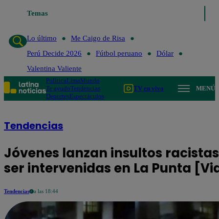
Lo último
Temas
Me Caigo de Risa
Perú Decide 2026
Fútbol peruano
Lo último
Me Caigo de Risa
Perú Decide 2026
Fútbol peruano
Dólar
Valentina Valiente
Política
Lima
Mundo
Te ayudo
Tendencias
TV en vivo
MENÚ
Deportes
Espectáculos
Tendencias
Jóvenes lanzan insultos racistas
ser intervenidas en La Punta [Vi
Tendencias
a las 18:44