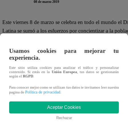
08 de marzo 2019
Este viernes 8 de marzo se celebra en todo el mundo el Dí
Latina se sumó a los esfuerzos por concientizar a la pobla
conmemora la lucha de las mujeres para que haya igualda
abusos y feminicidios.
Usamos cookies para mejorar tu
experiencia.
Este sitio utiliza cookies para analizar el tráfico y personalizar
contenido. Si estás en la
Unión Europea
, tus datos se gestionarán
Por ejemplo, durante la emisión de 90 Matinal, el bloque
según el
RGPD
.
‘Checho’ Ibarra, en esta ocasión contó con la participac
Para conocer mejor como se utilizan tus datos te invitamos leer nuestra
Política de privacidad
feminicidios que se han dado en lo que va del año en el P
pagina de
.
Aceptar Cookies
Rechazar