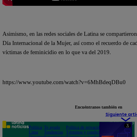
Asimismo, en las redes sociales de Latina se compartieron c
Día Internacional de la Mujer, así como el recuerdo de ca
víctimas de feminicidio en lo que va del 2019.
https://www.youtube.com/watch?v=6MhBdeqDBu0
Encuéntranos también en
Siguiente artí
Teléfono: 219
X
Política
Te ayudo
Política de privacidad
1000
Lima
Tendencias
Términos y condiciones
Av. San