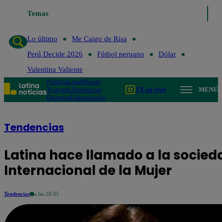
Temas
Lo último
Me Caigo de 
Lo último
Me Caigo de Risa
Perú Decide 2026
Fútbol peruano
Dólar
Valentina Valiente
Política
Lima
Mundo
Te ayudo
Tendencias
TV en vivo
MENÚ
Deportes
Espectáculos
Tendencias
Latina hace llamado a la socied
Internacional de la Mujer
Tendencias
a las 20:35