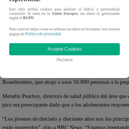
podían celebrarse de forma segura, pero que era necesari
Este sitio utiliza cookies para analizar el tráfico y personalizar
gente.
contenido. Si estás en la
Unión Europea
, tus datos se gestionarán
según el
RGPD
.
Sin embargo, muchos expertos en salud siguen preocupado
Para conocer mejor como se utilizan tus datos te invitamos leer nuestra
Política de privacidad
pagina de
.
inhibiciones por la emoción, lo que provocaría un pico de
Aceptar Cookies
Los partidos de fútbol de la Eurocopa 2020 y un festival
importantes brotes en uno de los países más afectados por 
Rechazar
El Consejo de Cornualles ha dicho que 4.700 casos podrían
Boardmasters, que atrajo a unas 50.000 personas a la pe
Meradin Peachey, directora de salud pública del área que
pico era preocupante dado que a los adolescentes mayores 
“Los jóvenes de dieciséis y diecisiete años son los princi
están protegidos”, dijo a BBC News. “Estamos intentando