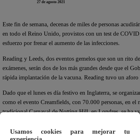
27 de agosto 2021
Este fin de semana, decenas de miles de personas acudirán 
en todo el Reino Unido, provistos con un test de COVID
esfuerzo por frenar el aumento de las infecciones.
Reading y Leeds, dos eventos gemelos que son un rito de 
exámenes, serán dos de los más grandes desde que el Gobie
rápida implantación de la vacuna. Reading tuvo un aforo
Dado que el lunes es día festivo en Inglaterra, se organiz
como el evento Creamfields, con 70.000 personas, en el n
tradicional Carnaval de Notting Hill, en Londres, se ha vu
El secretario de Cultura, Oliver Dowden, declaró este mes
Usamos cookies para mejorar tu
de Gran Bretaña y del torneo de tenis de Wimbledon el 
experiencia.