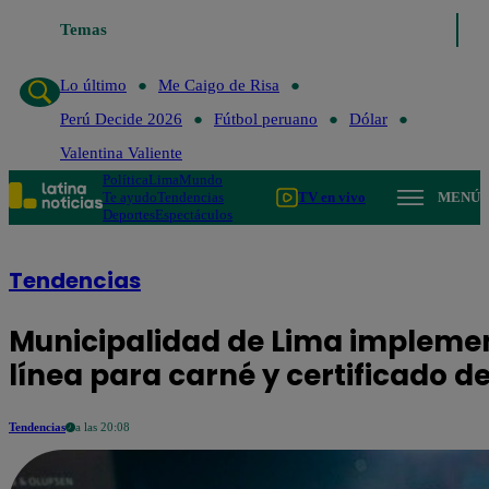
Temas
Lo último
Me Caigo de Risa
Perú Decid
Lo último
Me Caigo de Risa
Perú Decide 2026
Fútbol peruano
Dólar
Valentina Valiente
Política
Lima
Mundo
Te ayudo
Tendencias
TV en vivo
MENÚ
Deportes
Espectáculos
Tendencias
Municipalidad de Lima implemen
línea para carné y certificado d
Tendencias
a las 20:08