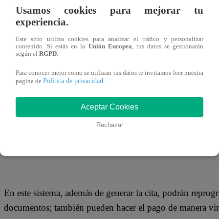
24 de marzo 2021
Usamos cookies para mejorar tu
experiencia.
Con el objetivo de optimizar los procesos y acercar los se
Este sitio utiliza cookies para analizar el tráfico y personalizar
contenido. Si estás en la
Unión Europea
, tus datos se gestionarán
Lima habilitó el sistema de citas en línea para el trámite de
según el
RGPD
.
Para conocer mejor como se utilizan tus datos te invitamos leer nuestra
Política de privacidad
pagina de
.
En esta plataforma los usuarios podrán iniciar la gestión d
Aceptar Cookies
matrimonio o viaje, a través de una cita virtual. Solo deb
Rechazar
(www.munlima.gob.pe), acceder a “Servicios en línea”, hac
los pasos indicados hasta culminar el proceso.
En este sistema, además de generar la cita, podrán reprog
documentos; también pueden hacer el pago de manera virtua