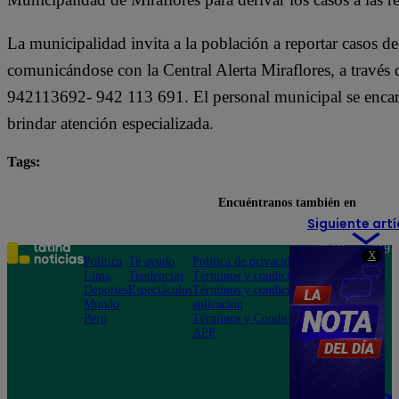
La municipalidad invita a la población a reportar casos de e
comunicándose con la Central Alerta Miraflores, a travé
942113692- 942 113 691. El personal municipal se encarg
brindar atención especializada.
Tags:
tendencias
Encuéntranos también en
Siguiente artí
Teléfono: 219
X
Política
Te ayudo
Política de privacidad
1000
Lima
Tendencias
Términos y condiciones
Av. San
Deportes
Espectáculos
Términos y condiciones
Felipe 968
Mundo
aplicación
Jesús María
Perú
Términos y Condiciones
APP