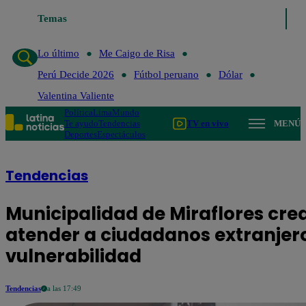
Temas
Lo último
Me Caigo de
Lo último
Me Caigo de Risa
Perú Decide 2026
Fútbol peruano
Dólar
Valentina Valiente
Política
Lima
Mundo
Te ayudo
Tendencias
TV en vivo
MENÚ
Deportes
Espectáculos
Tendencias
Municipalidad de Miraflores cre
atender a ciudadanos extranjero
vulnerabilidad
Tendencias
a las 17:49