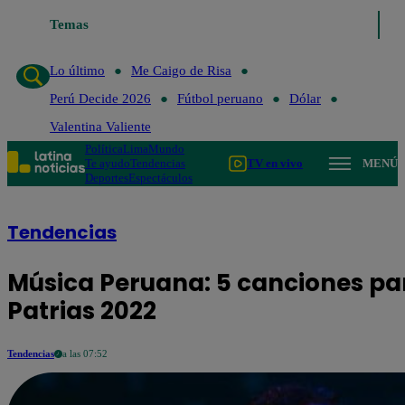
Temas
Lo último
Me C
Lo último
Me Caigo de Risa
Perú Decide 2026
Fútbol peruano
Dólar
Valentina Valiente
Política
Lima
Mundo
Te ayudo
Tendencias
TV en vivo
MENÚ
Deportes
Espectáculos
Tendencias
Música Peruana: 5 canciones pa
Patrias 2022
Tendencias
a las 07:52