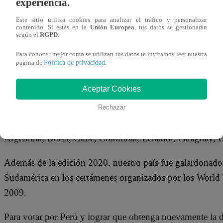
experiencia.
15 de julio 2021
Este sitio utiliza cookies para analizar el tráfico y personalizar
contenido. Si estás en la
Unión Europea
, tus datos se gestionarán
según el
RGPD
.
El Perú aspira ser, por segundo año consecutivo y por qu
Sudamérica en los World Travel Awards 2021, conocidos 
Para conocer mejor como se utilizan tus datos te invitamos leer nuestra
Política de privacidad
pagina de
.
gracias a sus áreas naturales protegidas que atraen cada ve
cautivados por su impresionante belleza paisajística, su v
Aceptar Cookies
riqueza cultural.
Rechazar
Perú está nominado como Destino Verde de Sudamérica e
Argentina, Brasil, Chile, Colombia, Ecuador, Paraguay,
Además de la edición 2020, nuestro país fue galardonad
Sudamérica en los certámenes organizados por los World
2009.
Para votar por Perú y lograr que obtenga nuevamente la 