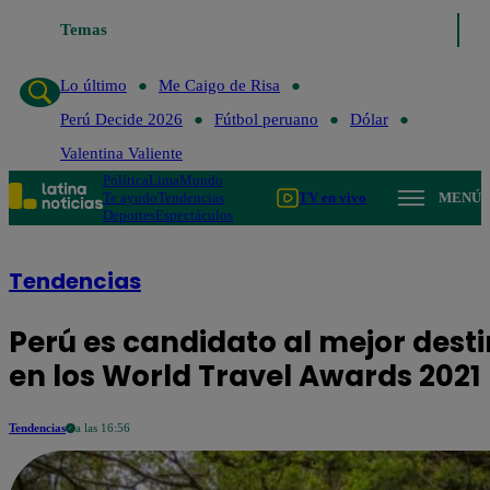
Temas
Lo último
Me Caigo de 
Lo último
Me Caigo de Risa
Perú Decide 2026
Fútbol peruano
Dólar
Valentina Valiente
Política
Lima
Mundo
Te ayudo
Tendencias
TV en vivo
MENÚ
Deportes
Espectáculos
Tendencias
Perú es candidato al mejor dest
en los World Travel Awards 2021
Tendencias
a las 16:56