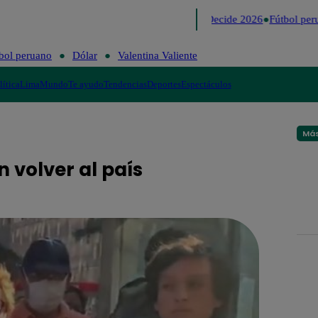
Lo último
Me Caigo de Risa
Perú Decide 2026
Fútbol peru
bol peruano
Dólar
Valentina Valiente
lítica
Lima
Mundo
Te ayudo
Tendencias
Deportes
Espectáculos
Más
 volver al país