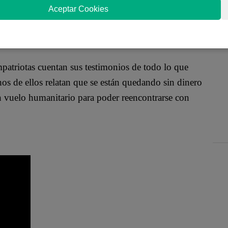
lo en Brasil por los cierres de frontera a raíz de
Aceptar Cookies
 la propagación del COVID-19.
patriotas cuentan sus testimonios de todo lo que
os de ellos relatan que se están quedando sin dinero
un vuelo humanitario para poder reencontrarse con