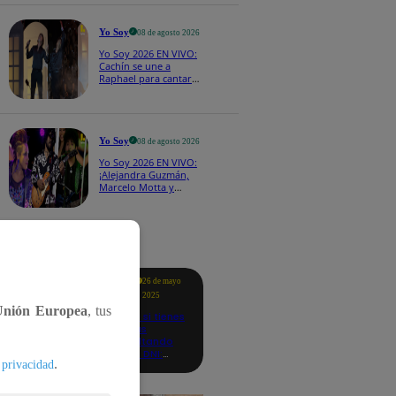
CASTING EN VIVO
Yo Soy
08 de agosto 2026
Yo Soy 2026 EN VIVO:
Cachín se une a
Raphael para cantar
una espectacular
versión de “Amor mío”
Yo Soy
08 de agosto 2026
Yo Soy 2026 EN VIVO:
¡Alejandra Guzmán,
Marcelo Motta y
Cerati dejan el rock y
se lanzan a la cumbia!
tacados
Te
26 de mayo
ayudo
2025
Unión Europea
, tus
Revisa si tienes
deudas
consultando
con tu DNI:
.
 privacidad
aquí los
detalles