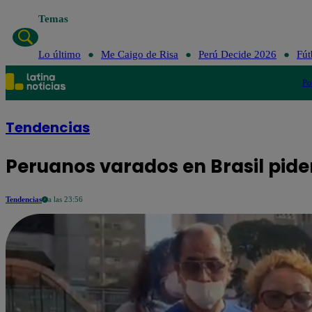
Temas
Lo último
Me Caigo de Risa
Perú Decide 2026
Fút
Po
Tendencias
Peruanos varados en Brasil piden
Tendencias
a las 23:56