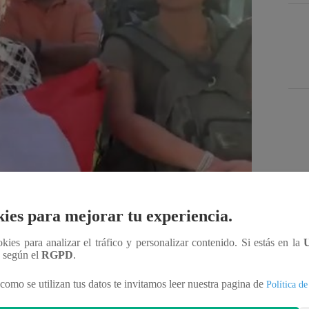
Des
ies para mejorar tu experiencia.
Compartir
ookies para analizar el tráfico y personalizar contenido. Si estás en la
n según el
RGPD
.
como se utilizan tus datos te invitamos leer nuestra pagina de
Política de
muestra el drama que están viviendo un número de