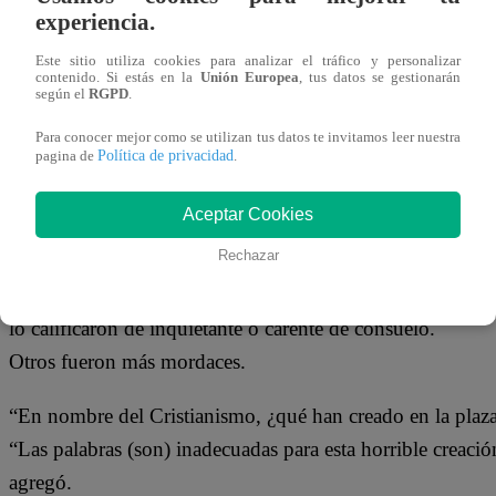
15 de diciembre 2020
experiencia.
Este sitio utiliza cookies para analizar el tráfico y personalizar
contenido. Si estás en la
Unión Europea
, tus datos se gestionarán
La Plaza de San Pedro en el Vaticano ha albergado alguno
según el
RGPD
.
años, pero la propuesta de este año parece venida del espa
Para conocer mejor como se utilizan tus datos te invitamos leer nuestra
Política de privacidad
pagina de
.
El pesebre futurista de cerámica, que incluye un astronau
Star Wars, ha recibido críticas tan malas que, si fuera u
Aceptar Cookies
habría terminado la noche del estreno.
Rechazar
Algunos usuarios de las redes sociales, tal vez de acuer
lo calificaron de inquietante o carente de consuelo.
Otros fueron más mordaces.
“En nombre del Cristianismo, ¿qué han creado en la plaza
“Las palabras (son) inadecuadas para esta horrible creaci
agregó.