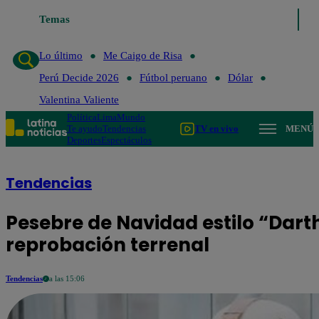
Temas
Lo último
Me Caigo de Risa
P
Lo último
Me Caigo de Risa
Perú Decide 2026
Fútbol peruano
Dólar
Valentina Valiente
Política
Lima
Mundo
Te ayudo
Tendencias
TV en vivo
MENÚ
Deportes
Espectáculos
Tendencias
Pesebre de Navidad estilo “Dart
reprobación terrenal
Tendencias
a las 15:06