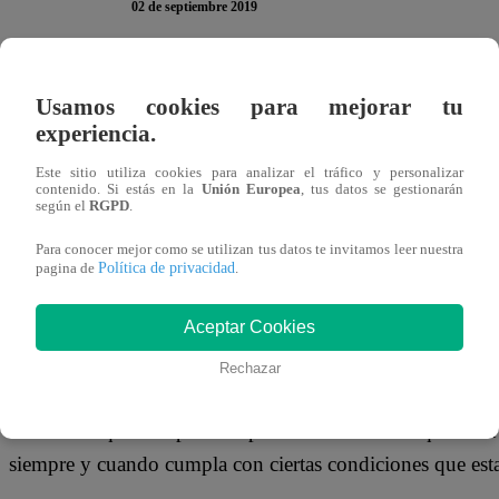
02 de septiembre 2019
Muchas veces pensamos que las fuerzas nos acompañarán p
Usamos cookies para mejorar tu
capaces de realizar en el futuro las mismas actividades q
experiencia.
así. Conforme pasen los años, tu organismo irá perdiendo 
Este sitio utiliza cookies para analizar el tráfico y personalizar
prepares para cuando llegue tu vejez.
contenido. Si estás en la
Unión Europea
, tus datos se gestionarán
según el
RGPD
.
No hay nada mejor que pasar una vejez tranquila y con lo
Para conocer mejor como se utilizan tus datos te invitamos leer nuestra
Política de privacidad
pagina de
.
propios de esa etapa de la vida. Para ello, será necesario 
afrontarás en esa etapa, fijes una meta de ahorro y, claro 
Aceptar Cookies
productividad, es decir, desde tu juventud.
Rechazar
A fin de prepararte para esta etapa, primero debes conver
tener claro que una pensión proviene del ahorro que cada 
siempre y cuando cumpla con ciertas condiciones que estab