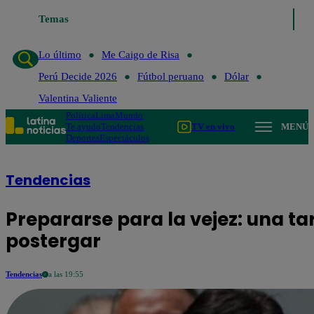
Temas
Lo último
Me C
Lo último
Me Caigo de Risa
Perú Decide 2026
Fútbol peruano
Dólar
Valentina Valiente
Política
Lima
Mundo
Te ayudo
Tendencias
TV en vivo
MENÚ
Deportes
Espectáculos
Tendencias
Prepararse para la vejez: una t
postergar
Tendencias
a las 19:55