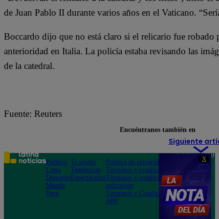
de Juan Pablo II durante varios años en el Vaticano. “Serí
Boccardo dijo que no está claro si el relicario fue robad
anterioridad en Italia. La policía estaba revisando las im
de la catedral.
Fuente: Reuters
Encuéntranos también en
Siguiente artí
Teléfono: 219
X
Política
Te ayudo
Política de privacidad
1000
Lima
Tendencias
Términos y condiciones
Av. San
Deportes
Espectáculos
Términos y condiciones
Felipe 968
Mundo
aplicación
Jesús María
Perú
Términos y Condiciones
APP