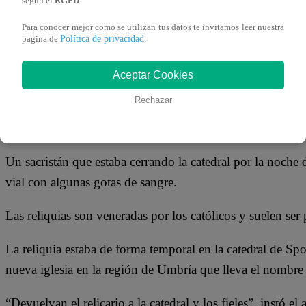
según el
RGPD
.
24 de septiembre 2020
Para conocer mejor como se utilizan tus datos te invitamos leer nuestra
Política de privacidad
pagina de
.
Un relicario de oro y cristal que guardaba gotas de sangre
catedral de la ciudad de Spoleto, en el centro de Italia, di
Aceptar Cookies
Rechazar
El recipiente fue robado el miércoles de un altar dedicado 
años de papado.
Un sacristán que estaba cerrando la catedral por la noche 
vial con algunas gotas de sangre.
Las reliquias son veneradas por los católicos y suelen ser 
La reliquia estaba de forma temporal en la catedral de Spo
nueva iglesia en la región de Umbría que lleva el nombre 
“Devuelvan el relicario a la catedral y los fieles”, instó