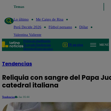
o de Risa
Temas
Perú Decide 2026
Fútbol peruano
Dólar
Valentina Valient
Lo último
Me Caigo de Risa
Perú Decide 2026
Fútbol peruano
Dólar
Valentina Valiente
Política
Lima
Mundo
Te ayudo
Tendencias
TV en vivo
MENÚ
Deportes
Espectáculos
Tendencias
Reliquia con sangre del Papa Jua
catedral italiana
Tendencias
a las 16:44