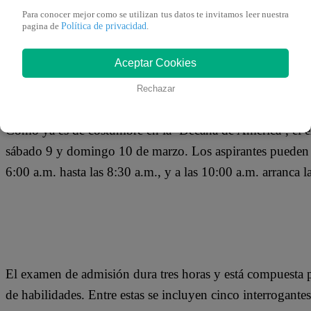
09 de marzo 2019
Para conocer mejor como se utilizan tus datos te invitamos leer nuestra
Política de privacidad
pagina de
.
Decenas de postulantes llegaron tarde para rendir el exa
Aceptar Cookies
Mayor de San Marcos (UNMSM). Ellos se agruparon en la 
Rechazar
permita el ingreso, aduciendo que este aún no había com
Como ya es de costumbre en la ‘Decana de América’, el ex
sábado 9 y domingo 10 de marzo. Los aspirantes pueden ac
6:00 a.m. hasta las 8:30 a.m., y a las 10:00 a.m. arranca l
El examen de admisión dura tres horas y está compuesta 
de habilidades. Entre estas se incluyen cinco interrogantes