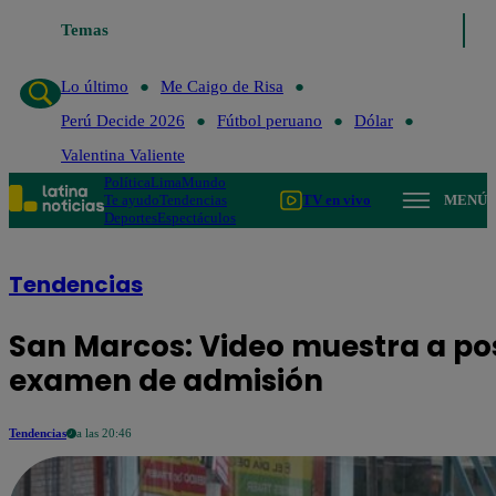
Temas
Lo último
Me Caig
Lo último
Me Caigo de Risa
Perú Decide 2026
Fútbol peruano
Dólar
Valentina Valiente
Política
Lima
Mundo
Te ayudo
Tendencias
TV en vivo
MENÚ
Deportes
Espectáculos
Tendencias
San Marcos: Video muestra a pos
examen de admisión
Tendencias
a las 20:46