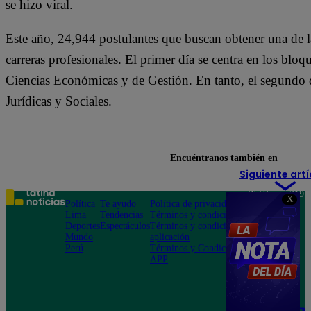
se hizo viral.
Este año, 24,944 postulantes que buscan obtener una de l
carreras profesionales. El primer día se centra en los bloq
Ciencias Económicas y de Gestión. En tanto, el segundo 
Jurídicas y Sociales.
Encuéntranos también en
Siguiente artí
Teléfono: 219
X
Política
Te ayudo
Política de privacidad
1000
Lima
Tendencias
Términos y condiciones
Av. San
Deportes
Espectáculos
Términos y condiciones
Felipe 968
Mundo
aplicación
Jesús María
Perú
Términos y Condiciones
APP