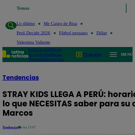
Temas
Lo último
Me Caigo de Risa
Perú De
Lo último
Me Caigo de Risa
Perú Decide 2026
Fútbol peruano
Dólar
Valentina Valiente
Política
Lima
Mundo
Te ayudo
Tendencias
TV en vivo
MENÚ
Deportes
Espectáculos
Tendencias
STRAY KIDS LLEGA A PERÚ: horario 
lo que NECESITAS saber para su c
Marcos
Tendencias
a las 15:07