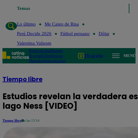
Temas
Lo último
Me Caigo de Ris
Lo último
Me Caigo de Risa
Perú Decide 2026
Fútbol peruano
Dólar
Valentina Valiente
Política
Lima
Mundo
Te ayudo
Tendencias
TV en vivo
MENÚ
Deportes
Espectáculos
Tiempo libre
Estudios revelan la verdadera e
lago Ness [VIDEO]
Tiempo libre
a las 15:14