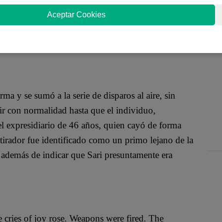
 prisión de Jordania por ser considerado como
Aceptar Cookies
ecibido efusivamente al llegar a su domicilio. En las
l recién liberado llega un vehículo azul, segundos
a lluvia de disparos.
ma y se sumó a la serie de disparos al aire, sin
rir con normalidad hasta que el individuo,
 el expresidiario de 46 años, quien cayó de forma
tirador fue identificado como un primo lejano de la
 además de indicar que Sari presuntamente era
 cries of joy rose. Weapons were fired. The