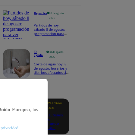
Deportes
08 de agosto
2026
Partidos de hoy,
sábado 8 de agosto:
programación para
ver fútbol EN VIVO
Te
08 de agosto
ayudo
2026
Corte de agua hoy, 8
de agosto: horarios y
distritos afectados sin
el servicio de Sedapal
tacados
Te
26 de mayo
ayudo
2025
Unión Europea
, tus
Revisa si tienes
deudas
consultando
.
con tu DNI:
 privacidad
aquí los