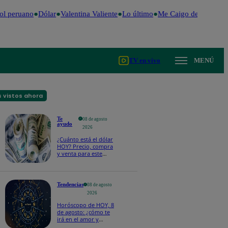
l peruano
Dólar
Valentina Valiente
Lo último
Me Caigo de Risa
Per
TV en vivo
MENÚ
 vistos ahora
Te
08 de agosto
ayudo
2026
¿Cuánto está el dólar
HOY? Precio, compra
y venta para este
sábado 8 de agosto
Tendencias
08 de agosto
2026
Horóscopo de HOY, 8
de agosto: ¿cómo te
irá en el amor y
trabajo, según la IA?