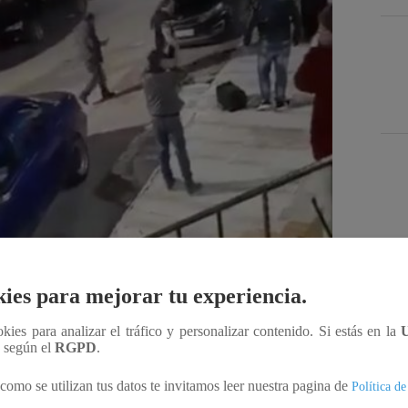
Des
ies para mejorar tu experiencia.
ookies para analizar el tráfico y personalizar contenido. Si estás en la
Compartir
n según el
RGPD
.
como se utilizan tus datos te invitamos leer nuestra pagina de
Política de