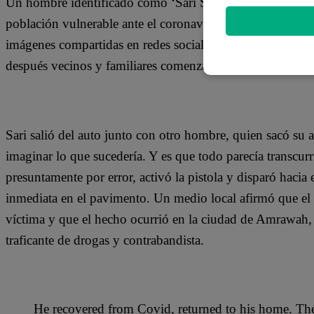
Un hombre identificado como ‘Sari S.’ fue liberado de la
población vulnerable ante el coronavirus, por lo que fue r
imágenes compartidas en redes sociales se observa cómo e
después vecinos y familiares comenzaron a celebrar con un
Sari salió del auto junto con otro hombre, quien sacó su ar
imaginar lo que sucedería. Y es que todo parecía transcur
presuntamente por error, activó la pistola y disparó hacia
inmediata en el pavimento. Un medio local afirmó que el 
víctima y que el hecho ocurrió en la ciudad de Amrawah,
traficante de drogas y contrabandista.
He recovered from Covid, returned to his home. The