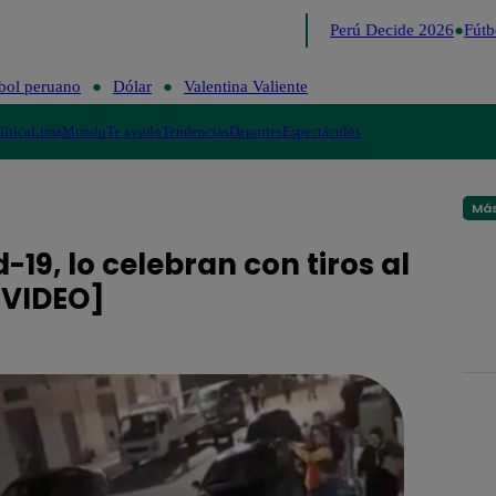
Lo último
Me Caigo de Risa
Perú Decide 2026
Fútbo
bol peruano
Dólar
Valentina Valiente
lítica
Lima
Mundo
Te ayudo
Tendencias
Deportes
Espectáculos
Más
19, lo celebran con tiros al
[VIDEO]