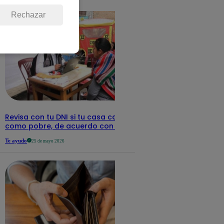
detalles
Rechazar
Revisa con tu DNI si tu casa califica
como pobre, de acuerdo con el Sisfoh
Te ayudo
25 de mayo 2026