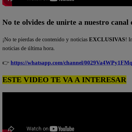
No te olvides de unirte a nuestro canal o
¡No te pierdas de contenido y noticias
EXCLUSIVAS
! I
noticias de última hora.
👉
https://whatsapp.com/channel/0029Va4WPy1F
ESTE VIDEO TE VA A INTERESAR