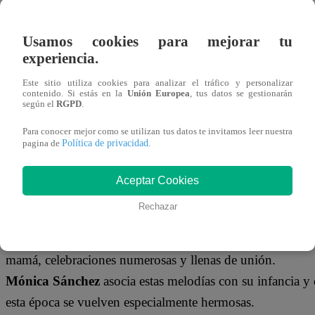
alegría.
Para
Fernando Díaz
, crecer en una familia numerosa hac
Usamos cookies para mejorar tu
uno de los regalos que más lo marcó fue la bicicleta que l
experiencia.
En el caso de
Nelly Rossinelli
, los regalos no eran abun
Este sitio utiliza cookies para analizar el tráfico y personalizar
Sin embargo, sus padres priorizaban el nacimiento de Jes
contenido. Si estás en la
Unión Europea
, tus datos se gestionarán
según el
RGPD
.
enseñanzas que la marcaron profundamente.
Para conocer mejor como se utilizan tus datos te invitamos leer nuestra
Eduardo Romay
, en cambio, recuerda que siempre reci
Política de privacidad
pagina de
.
regalos sencillos como medias con dibujos que lo hacían r
Aceptar Cookies
¿Qué sientes al escuchar la melodía de
Rechazar
Para
Peláez
, la música navideña lo transporta a las grande
mamá, celebraciones numerosas y llenas de unión.
Mónica Sánchez
asocia estas melodías con su infancia y 
esta época se vuelven especialmente hermosas.