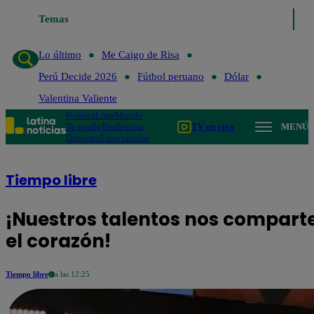
Temas
Lo último
Me Caigo de Risa
Perú Decide 202
Lo último
Me Caigo de Risa
Perú Decide 2026
Fútbol peruano
Dólar
Valentina Valiente
Política
Lima
Mundo
Te ayudo
Tendencias
TV en vivo
MENÚ
Deportes
Espectáculos
Tiempo libre
¡Nuestros talentos nos comparte
el corazón!
Tiempo libre
a las 12:25