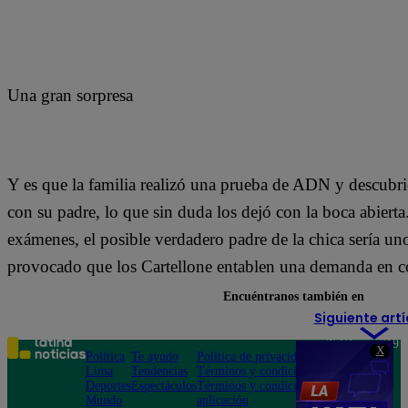
Una gran sorpresa
Y es que la familia realizó una prueba de ADN y descubr
con su padre, lo que sin duda los dejó con la boca abierta
exámenes, el posible verdadero padre de la chica sería uno
provocado que los Cartellone entablen una demanda en con
Encuéntranos también en
Siguiente artí
Teléfono: 219
X
Política
Te ayudo
Política de privacidad
1000
Lima
Tendencias
Términos y condiciones
Av. San
Deportes
Espectáculos
Términos y condiciones
Felipe 968
Mundo
aplicación
Jesús María