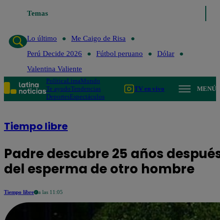
Temas
Lo último
Me Caigo de Risa
Per
Lo último
Me Caigo de Risa
Perú Decide 2026
Fútbol peruano
Dólar
Valentina Valiente
Política
Lima
Mundo
Te ayudo
Tendencias
TV en vivo
MENÚ
Deportes
Espectáculos
Tiempo libre
Padre descubre 25 años después 
del esperma de otro hombre
Tiempo libre
a las 11:05