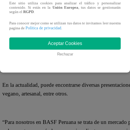
sabroso y con buena presentación, acorde a las exigencias
Este sitio utiliza cookies para analizar el tráfico y personalizar
contenido. Si estás en la
Unión Europea
, tus datos se gestionarán
según el
RGPD
.
Para conocer mejor como se utilizan tus datos te invitamos leer nuestra
Política de privacidad
pagina de
.
La especialista destaca que son cinco los ingredientes par
brindan diferentes beneficios como mantener la suavidad 
Aceptar Cookies
panetón presente mayor vida útil; además de brindar mayo
Rechazar
paladar de los peruanos.
En la actualidad, puede encontrarse diversas presentaci
vegano, artesanal, entre otros.
“Para nosotros en BASF Peruana se trata de un mercado 