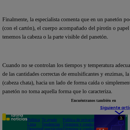
Finalmente, la especialista comenta que en un panetón pod
(con el cartón), el cuerpo acompañado del pirotín o papel 
tenemos la cabeza o la parte visible del panetón.
Cuando no se controlan los tiempos y temperatura adecua
de las cantidades correctas de emulsificantes y enzimas, 
(cabeza chata), hacia un lado de forma caída o simplemen
panetón no toma aquella forma que lo caracteriza.
Encuéntranos también en
Siguiente artí
Teléfono: 219
X
Política
Te ayudo
Política de privacidad
1000
Lima
Tendencias
Términos y condiciones
Av. San
Deportes
Espectáculos
Términos y condiciones
Felipe 968