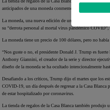
La tienda de regalos de la Casa Blanca, que no está afili
anticipados de una moneda conmemorativa “El president
La moneda, una nueva edición de una serie que marca m
su “derrota personal al mortal virus pandémico COVID”, di
La moneda tiene un precio de 100 dólares, pero no había 
“Nos guste o no, el presidente Donald J. Trump es fuerte
Anthony Giannini, el creador de la serie y director ejecut
diseño de la moneda se ha ocultado intencionalmente has
Desafiando a los críticos, Trump dijo el martes que los e
COVID-19, un día después de regresar a la Casa Blanca pa
de estar hospitalizado por coronavirus.
La tienda de regalos de la Casa Blanca también produjo