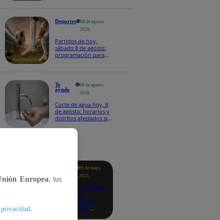
Deportes
08 de agosto
2026
Partidos de hoy,
sábado 8 de agosto:
programación para
ver fútbol EN VIVO
Te
08 de agosto
ayudo
2026
Corte de agua hoy, 8
de agosto: horarios y
distritos afectados sin
el servicio de Sedapal
tacados
Te
26 de mayo
ayudo
2025
Unión Europea
, tus
Revisa si tienes
deudas
consultando
con tu DNI:
.
 privacidad
aquí los