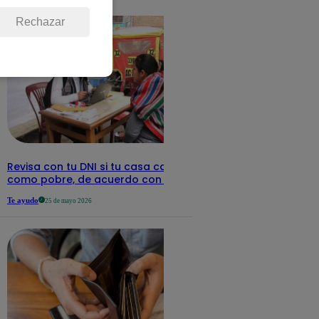
detalles
Rechazar
Revisa con tu DNI si tu casa califica
como pobre, de acuerdo con el Sisfoh
Te ayudo
25 de mayo 2026