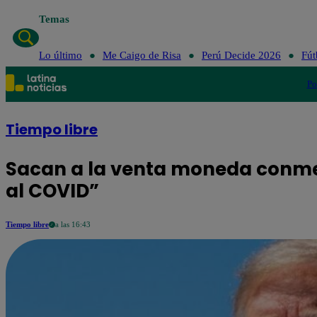
Temas
Lo último
Me Caigo
Lo último
Me Caigo de Risa
Perú Decide 2026
Fút
Po
Tiempo libre
Sacan a la venta moneda conm
al COVID”
Tiempo libre
a las 16:43