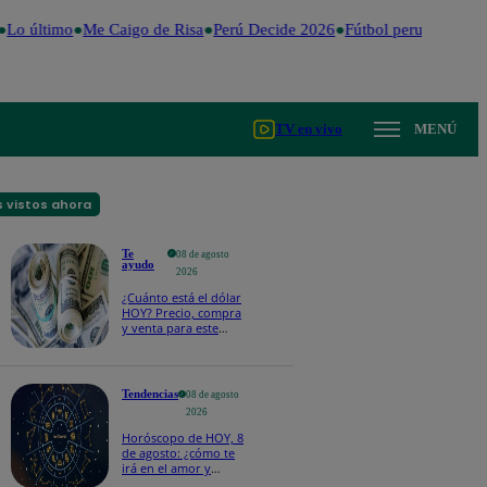
Lo último
Me Caigo de Risa
Perú Decide 2026
Fútbol peruano
Dóla
TV en vivo
MENÚ
 vistos ahora
Te
08 de agosto
ayudo
2026
¿Cuánto está el dólar
HOY? Precio, compra
y venta para este
sábado 8 de agosto
Tendencias
08 de agosto
2026
Horóscopo de HOY, 8
de agosto: ¿cómo te
irá en el amor y
trabajo, según la IA?