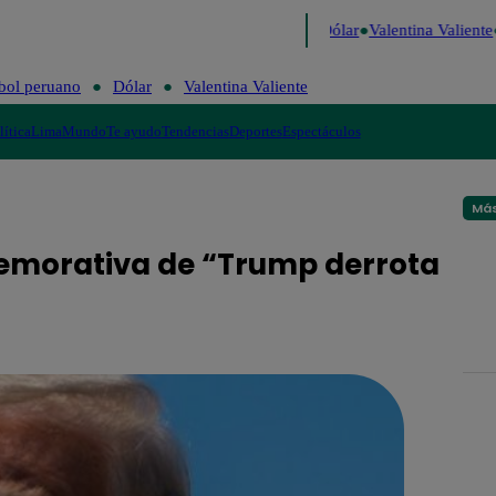
 de Risa
Perú Decide 2026
Fútbol peruano
Dólar
Valentina Valiente
bol peruano
Dólar
Valentina Valiente
lítica
Lima
Mundo
Te ayudo
Tendencias
Deportes
Espectáculos
Más
emorativa de “Trump derrota