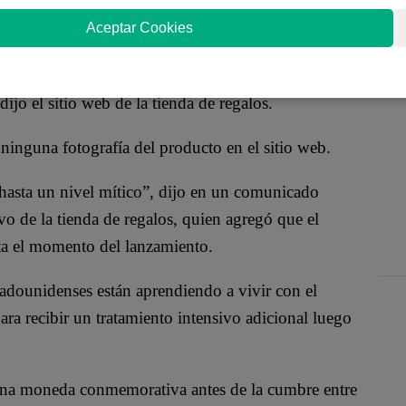
ada a la presidencia, ha comenzado a tomar pedidos
Aceptar Cookies
e Donald J. Trump derrota al COVID”.
omentos importantes del mandato de Trump, celebra
jo el sitio web de la tienda de regalos.
ninguna fotografía del producto en el sitio web.
 hasta un nivel mítico”, dijo en un comunicado
ivo de la tienda de regalos, quien agregó que el
ta el momento del lanzamiento.
stadounidenses están aprendiendo a vivir con el
ra recibir un tratamiento intensivo adicional luego
 una moneda conmemorativa antes de la cumbre entre