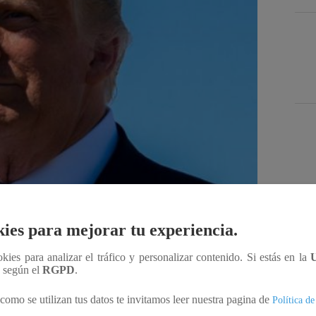
Des
ies para mejorar tu experiencia.
ookies para analizar el tráfico y personalizar contenido. Si estás en la
Compartir
n según el
RGPD
.
como se utilizan tus datos te invitamos leer nuestra pagina de
Política de