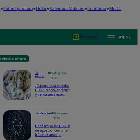
Fútbol peruano
Dólar
Valentina Valiente
Lo último
Me Caigo de Ris
TV en vivo
MENÚ
 vistos ahora
Te
08 de agosto
ayudo
2026
¿Cuánto está el dólar
HOY? Precio, compra
y venta para este
sábado 8 de agosto
Tendencias
08 de agosto
2026
Horóscopo de HOY, 8
de agosto: ¿cómo te
irá en el amor y
trabajo, según la IA?