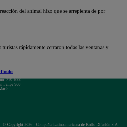
 reacción del animal hizo que se arrepienta de por
 turistas rápidamente cerraron todas las ventanas y
rtículo
ono: 219 1000
n Felipe 968
María
© Copyright 2026 - Compañía Latinoamericana de Radio Difusión S.A.