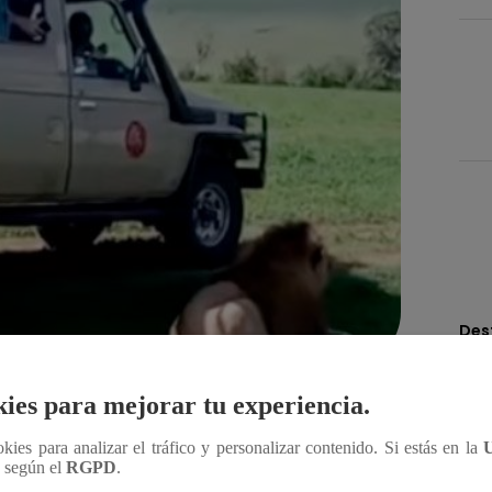
Des
ies para mejorar tu experiencia.
Compartir
ookies para analizar el tráfico y personalizar contenido. Si estás en la
n según el
RGPD
.