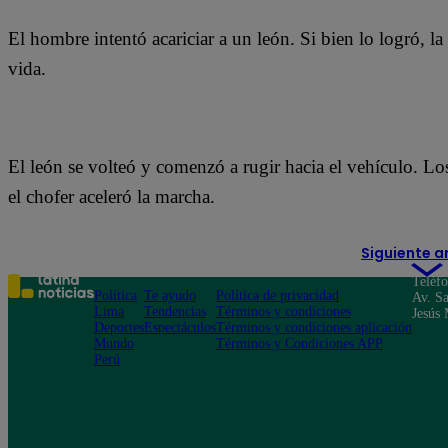
El hombre intentó acariciar a un león. Si bien lo logró, la
vida.
El león se volteó y comenzó a rugir hacia el vehículo. Los
el chofer aceleró la marcha.
Siguiente a
Teléf
Política
Te ayudo
Política de privacidad
Av. Sa
Lima
Tendencias
Términos y condiciones
Jesús 
Deportes
Espectáculos
Términos y condiciones aplicación
Mundo
Términos y Condiciones APP
Perú