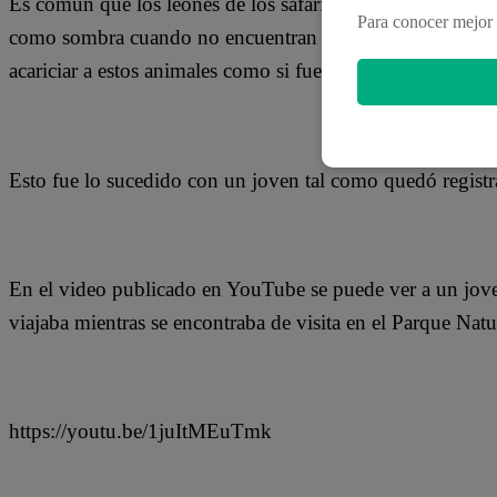
Es común que los leones de los safaris africanos se acerque
Para conocer mejor 
como sombra cuando no encuentran árboles cerca. Lo que
acariciar a estos animales como si fueran domésticos.
Esto fue lo sucedido con un joven tal como quedó registr
En el video publicado en YouTube se puede ver a un joven
viajaba mientras se encontraba de visita en el Parque Nat
https://youtu.be/1juItMEuTmk