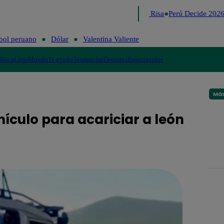
Lo último
Me Caigo de Risa
Perú Decide 2026
bol peruano
Dólar
Valentina Valiente
lítica
Lima
Mundo
Te ayudo
Tendencias
Deportes
Espectáculos
Más
hículo para acariciar a león