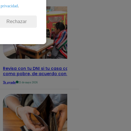
detalles
.
 privacidad
Rechazar
Revisa con tu DNI si tu casa califica
como pobre, de acuerdo con el Sisfoh
Te ayudo
25 de mayo 2026