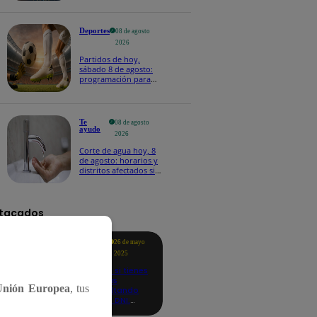
Deportes
08 de agosto
2026
Partidos de hoy,
sábado 8 de agosto:
programación para
ver fútbol EN VIVO
Te
08 de agosto
ayudo
2026
Corte de agua hoy, 8
de agosto: horarios y
distritos afectados sin
el servicio de Sedapal
tacados
Te
26 de mayo
ayudo
2025
Revisa si tienes
deudas
Unión Europea
, tus
consultando
con tu DNI:
aquí los