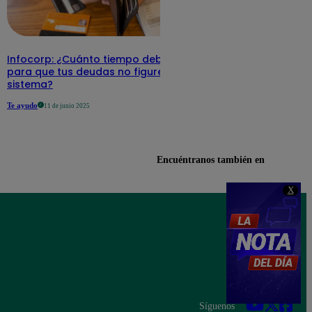
Infocorp: ¿Cuánto tiempo debe pasar
para que tus deudas no figuren en su
sistema?
Te ayudo
11 de junio 2025
Encuéntranos también en
X
Síguenos