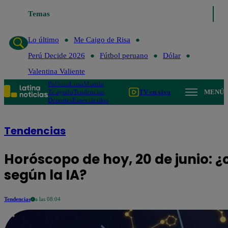
Temas
Lo último
Me Cai
Lo último
Me Caigo de Risa
Perú Decide 2026
Fútbol peruano
Dólar
Valentina Valiente
Política
Lima
Mundo
Te ayudo
Tendencias
TV en vivo
MENÚ
Deportes
Espectáculos
Tendencias
Horóscopo de hoy, 20 de junio: ¿
según la IA?
Tendencias
a las 08:04