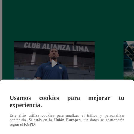
Usamos cookies para mejorar tu
Alianza Lima: así anunció a Sergio Peña
Parti
experiencia.
como nuevo fichaje para el Torneo
prog
Clausura 2025
Este sitio utiliza cookies para analizar el tráfico y personalizar
contenido. Si estás en la
Unión Europea
, tus datos se gestionarán
según el
RGPD
.