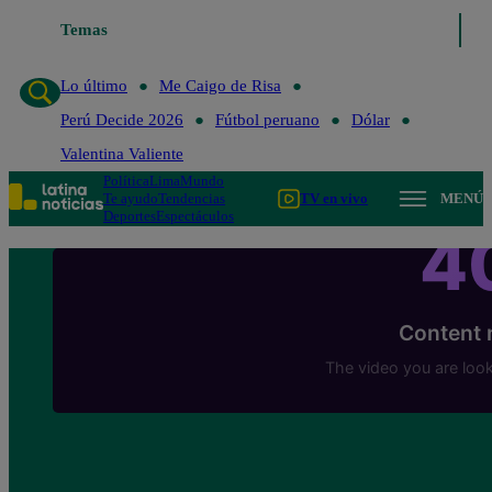
Temas
Lo último
Me Caigo de Risa
Lo último
Me Caigo de Risa
Perú Decide 2026
Fútbol peruano
Dólar
Valentina Valiente
Política
Lima
Mundo
Te ayudo
Tendencias
TV en vivo
MENÚ
Deportes
Espectáculos