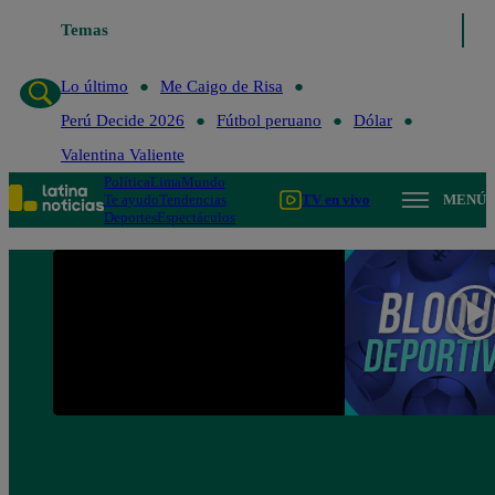
Temas
Lo último
Me Caigo de Risa
Perú Decide 20
Lo último
Me Caigo de Risa
Perú Decide 2026
Fútbol peruano
Dólar
Valentina Valiente
Política
Lima
Mundo
Te ayudo
Tendencias
TV en vivo
MENÚ
Deportes
Espectáculos