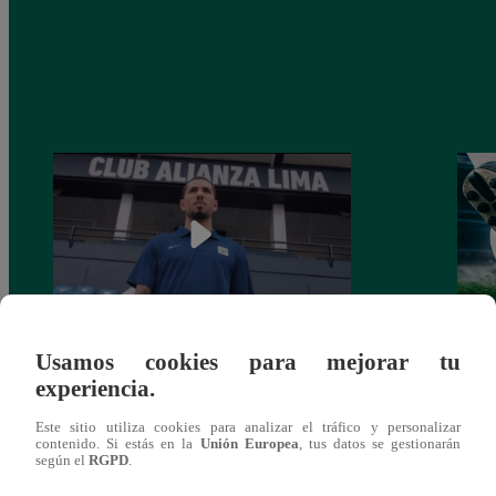
Usamos cookies para mejorar tu
Alianza Lima: así anunció a Sergio Peña
Parti
experiencia.
como nuevo fichaje para el Torneo
prog
Clausura 2025
Este sitio utiliza cookies para analizar el tráfico y personalizar
contenido. Si estás en la
Unión Europea
, tus datos se gestionarán
según el
RGPD
.