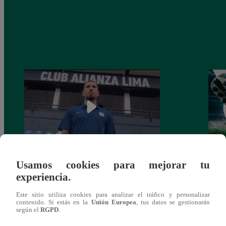
Usamos cookies para mejorar tu
Alianza Lima: así anunció a Sergio Peña
Parti
experiencia.
como nuevo fichaje para el Torneo
prog
Clausura 2025
Este sitio utiliza cookies para analizar el tráfico y personalizar
contenido. Si estás en la
Unión Europea
, tus datos se gestionarán
según el
RGPD
.