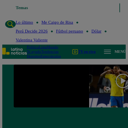
Temas
Lo último
Me Caigo de 
Lo último
Me Caigo de Risa
Perú Decide 2026
Fútbol peruano
Dólar
Valentina Valiente
Política
Lima
Mundo
Te ayudo
Tendencias
TV en vivo
MENÚ
Deportes
Espectáculos