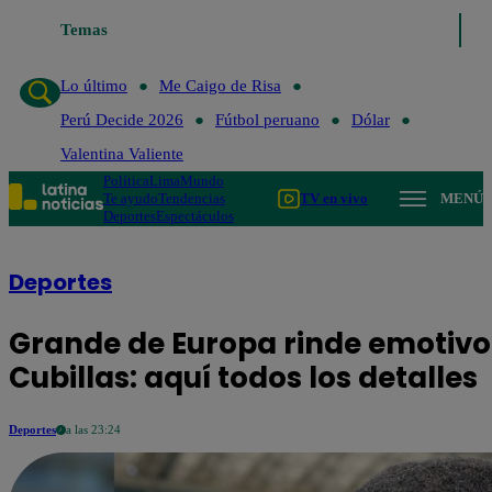
Temas
Lo último
Me Caigo de Risa
Perú Decide 2026
Fútbol
Lo último
Me Caigo de Risa
Perú Decide 2026
Fútbol peruano
Dólar
Valentina Valiente
Política
Lima
Mundo
Te ayudo
Tendencias
TV en vivo
MENÚ
Deportes
Espectáculos
Deportes
Grande de Europa rinde emotivo
Cubillas: aquí todos los detalles
Deportes
a las 23:24