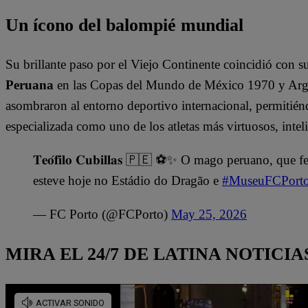
Un ícono del balompié mundial
Su brillante paso por el Viejo Continente coincidió con s
Peruana
en las Copas del Mundo de México 1970 y Argen
asombraron al entorno deportivo internacional, permitién
especializada como uno de los atletas más virtuosos, intel
𝐓𝐞𝐨́𝐟𝐢𝐥𝐨 𝐂𝐮𝐛𝐢𝐥𝐥𝐚𝐬 🇵🇪 ⚽✨ O mago peruano, qu
esteve hoje no Estádio do Dragão e
#MuseuFCPort
— FC Porto (@FCPorto)
May 25, 2026
MIRA EL 24/7 DE LATINA NOTICIA