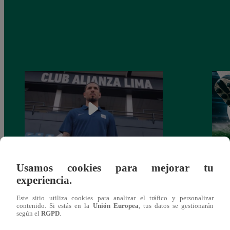
Usamos cookies para mejorar tu
Alianza Lima: así anunció a Sergio Peña
Parti
experiencia.
como nuevo fichaje para el Torneo
prog
Clausura 2025
Este sitio utiliza cookies para analizar el tráfico y personalizar
contenido. Si estás en la
Unión Europea
, tus datos se gestionarán
según el
RGPD
.