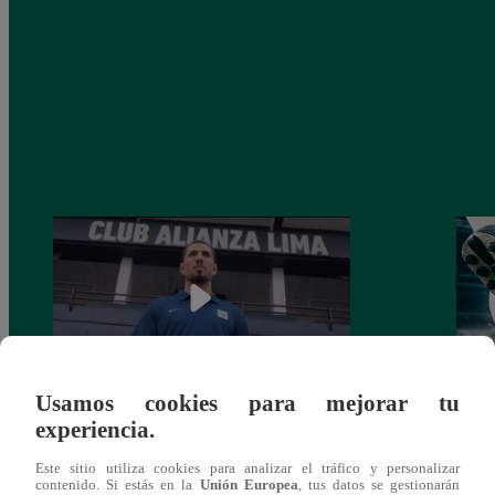
Usamos cookies para mejorar tu
Alianza Lima: así anunció a Sergio Peña
Parti
experiencia.
como nuevo fichaje para el Torneo
prog
Este sitio utiliza cookies para analizar el tráfico y personalizar
Clausura 2025
contenido. Si estás en la
Unión Europea
, tus datos se gestionarán