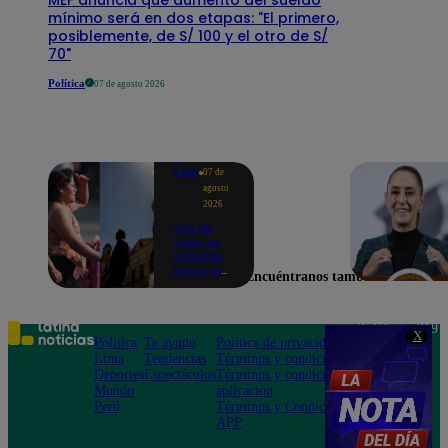
mínimo será en dos etapas: "El primero,
posiblemente, de S/ 100 y el otro de S/
70"
Política
07 de agosto 2026
Lima
07 de
agosto
2026
Ola de
calor se
extiende
hasta el
Encuéntranos también en
lunes 10
de
agosto en
Lima y
Teléfono: 219
X
otras 16
Política
Te ayudo
Política de privacidad
1000
regiones
Lima
Tendencias
Términos y condiciones
Av. San
Deportes
Espectáculos
Términos y condiciones
Felipe 968
Mundo
aplicación
Jesús María
Perú
Términos y Condiciones
APP