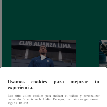
Usamos cookies para mejorar tu
Alianza Lima: así anunció a Sergio Peña
Parti
experiencia.
como nuevo fichaje para el Torneo
prog
Clausura 2025
Este sitio utiliza cookies para analizar el tráfico y personalizar
contenido. Si estás en la
Unión Europea
, tus datos se gestionarán
según el
RGPD
.