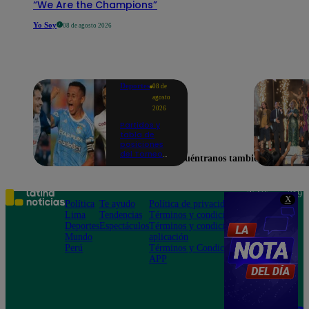
“We Are the Champions”
Yo Soy
08 de agosto 2026
Deportes
08 de
agosto
2026
Partidos y
tabla de
posiciones
del Torneo
Encuéntranos también en
Clausura EN
VIVO: así van
los equipos
en la fecha 4
Teléfono: 219
X
Política
Te ayudo
Política de privacidad
1000
Lima
Tendencias
Términos y condiciones
Av. San
Deportes
Espectáculos
Términos y condiciones
Felipe 968
Mundo
aplicación
Jesús María
Perú
Términos y Condiciones
APP