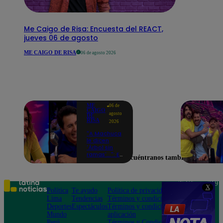
Me Caigo de Risa: Encuesta del REACT,
jueves 06 de agosto
ME CAIGO DE RISA
06 de agosto 2026
ME
06 de
CAIGO
agosto
DE
RISA
2026
"A Machuca
le dicen
'Árbol sin
ramas'...": El
Encuéntranos también en
chiste de
Yiddá
Eslava que
hizo
Teléfono: 219
X
explotar de
Política
Te ayudo
Política de privacidad
1000
risa a todos
Lima
Tendencias
Términos y condiciones
Av. San
Deportes
Espectáculos
Términos y condiciones
Felipe 968
Mundo
aplicación
Jesús María
Perú
Términos y Condiciones