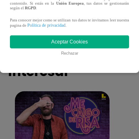
contenido. Si estás en la
Unión Europea
, tus datos se gestionarán
como nuevo fichaje para el Torneo
prog
según el
RGPD
.
Clausura 2025
Para conocer mejor como se utilizan tus datos te invitamos leer nuestra
Política de privacidad
pagina de
.
Aceptar Cookies
También te puede
Rechazar
interesar