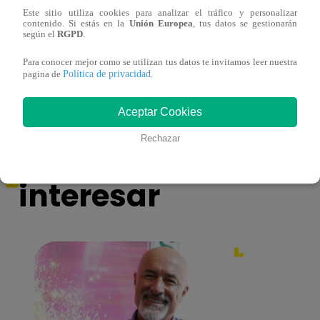
Este sitio utiliza cookies para analizar el tráfico y personalizar
contenido. Si estás en la
Unión Europea
, tus datos se gestionarán
Álvaro Vargas Llosa agradecido por
Esto 
según el
RGPD
.
muestras de afecto tras muerte de su padre
Rodry
Para conocer mejor como se utilizan tus datos te invitamos leer nuestra
Política de privacidad
pagina de
.
Aceptar Cookies
También te puede
Rechazar
interesar