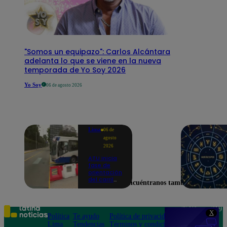
"Somos un equipazo": Carlos Alcántara
adelanta lo que se viene en la nueva
temporada de Yo Soy 2026
Yo Soy
06 de agosto 2026
Lima
06 de
agosto
2026
ATU inicia
fase de
orientación
del carril
Encuéntranos también en
exclusivo
para el
Corredor
Azul en la
Teléfono: 219
X
av.
Política
Te ayudo
Política de privacidad
1000
Arequipa |
Lima
Tendencias
Términos y condiciones
Av. San