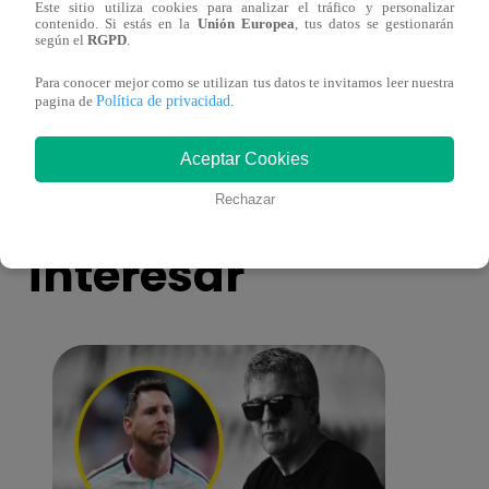
Este sitio utiliza cookies para analizar el tráfico y personalizar
Álvaro Vargas Llosa agradecido por
Esto 
contenido. Si estás en la
Unión Europea
, tus datos se gestionarán
según el
RGPD
.
muestras de afecto tras muerte de su padre
Rodry
Para conocer mejor como se utilizan tus datos te invitamos leer nuestra
Política de privacidad
pagina de
.
Aceptar Cookies
También te puede
Rechazar
interesar