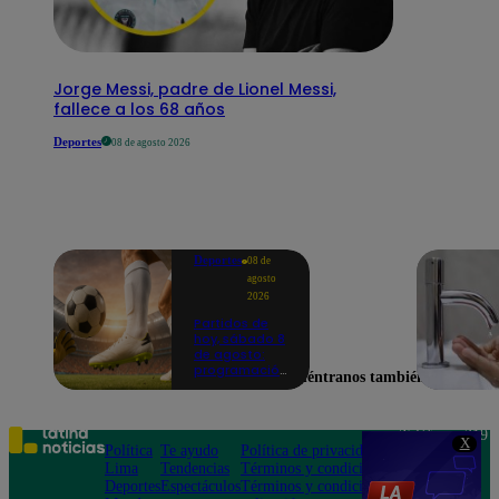
Jorge Messi, padre de Lionel Messi,
fallece a los 68 años
Deportes
08 de agosto 2026
Deportes
08 de
agosto
2026
Partidos de
hoy, sábado 8
de agosto:
programación
Encuéntranos también en
para ver
fútbol EN
VIVO
Teléfono: 219
X
Política
Te ayudo
Política de privacidad
1000
Lima
Tendencias
Términos y condiciones
Av. San
Deportes
Espectáculos
Términos y condiciones
Felipe 968