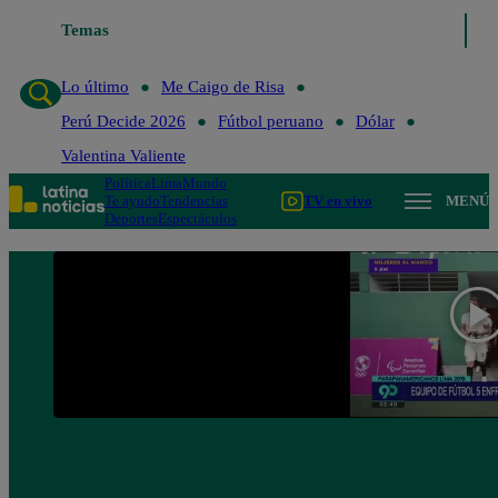
Temas
Lo último
Me Caigo de R
Lo último
Me Caigo de Risa
Perú Decide 2026
Fútbol peruano
Dólar
Valentina Valiente
Política
Lima
Mundo
Te ayudo
Tendencias
TV en vivo
MENÚ
Deportes
Espectáculos