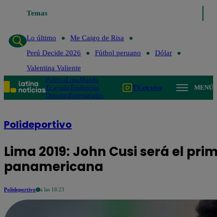
Lo último
Temas
Me Caigo de Risa
Perú Decide 2026
Fútbol perua
Lo último
Me Caigo de Risa
Perú Decide 2026
Fútbol peruano
Dólar
Valentina Valiente
Política
Lima
Mundo
Te ayudo
Tendencias
TV en vivo
MENÚ
Deportes
Espectáculos
Polideportivo
Lima 2019: John Cusi será el pri
panamericana
Polideportivo
a las 18:23