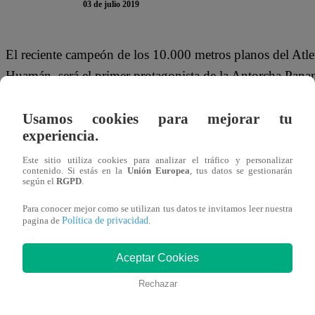
03 de julio 2019
El reciente campeón de los 10.000 metros planos del Atle
Huamán, será el primer protagonista de la Antorcha Paname
ruinas de Sacsayhuamán para iniciar el recorrido que lle
martes en Teotihuacán, por todo el país hasta llegar el 26 
Usamos cookies para mejorar tu
experiencia.
Este sitio utiliza cookies para analizar el tráfico y personalizar
contenido. Si estás en la
Unión Europea
, tus datos se gestionarán
según el
RGPD
.
Cusi (34 años), nacido en Huarocondo, provincia de Anta
cusqueños. El corredor fue cuarto en el Sudamericano de 
Para conocer mejor como se utilizan tus datos te invitamos leer nuestra
Política de privacidad
pagina de
.
VIDENA, remodelado por Lima 2019 para los Juegos Pa
Aceptar Cookies
Rechazar
Hace tres años, Cusi fue el guía en los Juegos Paralímpi