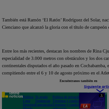
También está Ramón ‘El Ratón’ Rodríguez del Solar, nacid
Cienciano que alcanzó la gloria con el título de campeó
Entre los más recientes, destacan los nombres de Rina Cju
especialidad de 3.000 metros con obstáculos y los dos c
continentales disputados el año pasado en Cochabamba, e
compitiendo entre el 6 y 10 de agosto próximo en el Atl
Encuéntranos también en
Siguiente artí
Teléfono: 219
X
Política
Te ayudo
Política de privacidad
1000
Lima
Tendencias
Términos y condiciones
Av. San
Deportes
Espectáculos
Términos y condiciones
Felipe 968
Mundo
aplicación