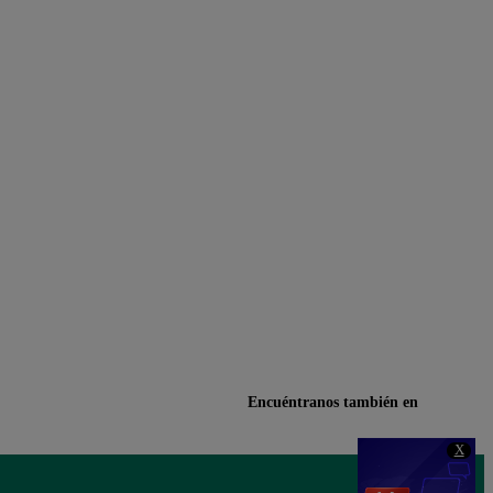
o de Deportes
Encuéntranos también en
X