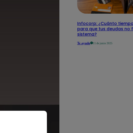
Infocorp: ¿Cuánto tiemp
para que tus deudas no f
sistema?
Te ayudo
11 de junio 2025