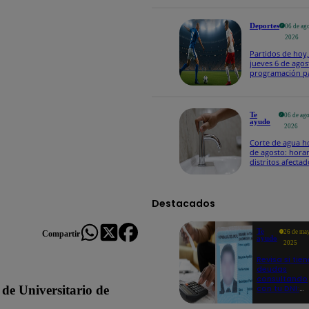
Deportes
06 de ag
2026
Partidos de hoy,
jueves 6 de agos
programación p
ver fútbol EN V
Te
06 de ag
ayudo
2026
Corte de agua h
de agosto: horar
distritos afectad
el servicio de S
Destacados
Te
26 de ma
Compartir
ayudo
2025
Revisa si tie
deudas
consultando
con tu DNI:
 de Universitario de
aquí los
detalles