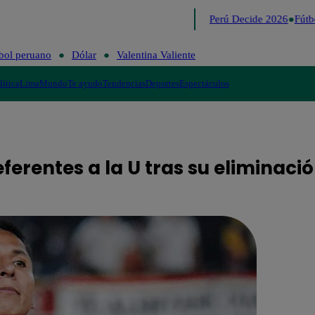
Lo último
Me Caigo de Risa
Perú Decide 2026
Fútbol
bol peruano
Dólar
Valentina Valiente
lítica
Lima
Mundo
Te ayudo
Tendencias
Deportes
Espectáculos
ferentes a la U tras su eliminaci