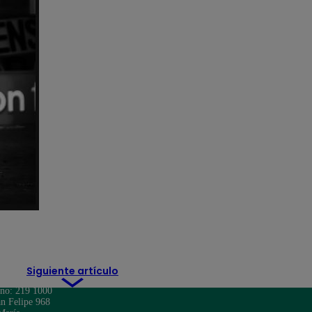
mo
Raúl Ruidíaz
Torneo Apertura
Universitari
Siguiente artículo
ono: 219 1000
n Felipe 968