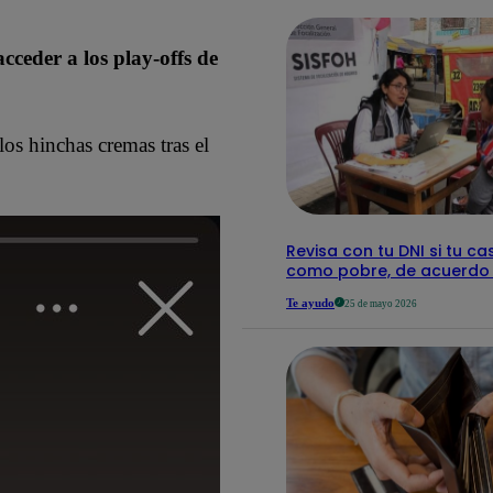
cceder a los play-offs de
os hinchas cremas tras el
Revisa con tu DNI si tu ca
como pobre, de acuerdo c
Te ayudo
25 de mayo 2026