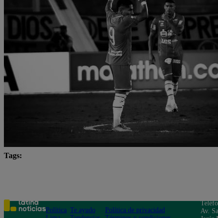
Tags:
Fútbol peruano
Instagram
Liga 1
Lo últi
Teléf
Política
Te ayudo
Política de privacidad
Av. Sa
Lima
Tendencias
Términos y condiciones