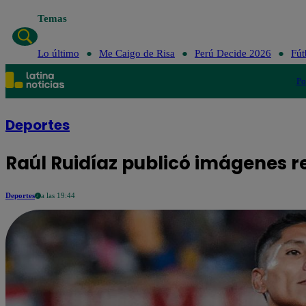
Temas
Lo último
Me Caigo de Risa
Perú Decide 2026
Fút
Po
Deportes
Raúl Ruidíaz publicó imágenes re
Deportes
a las 19:44