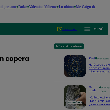
 peruano
Dólar
Valentina Valiente
Lo último
Me Caigo de Risa
Perú
TV en vivo
MENÚ
Más vistos ahora
ón copera
Viral
06 de agosto
Horóscopo de H
de agosto: ¿cóm
irá en el amor y
trabajo, según la
Te
06 de ag
ayudo
2026
¿Cuánto está el 
HOY? Precio, c
y venta para est
jueves 6 de agos