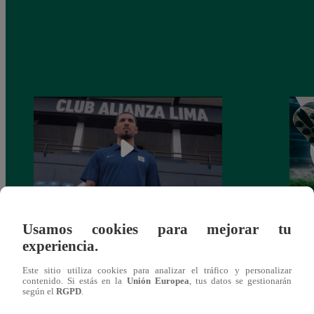
Usamos cookies para mejorar tu
Alianza Lima: así anunció a Sergio Peña
Parti
experiencia.
como nuevo fichaje para el Torneo
prog
Clausura 2025
Este sitio utiliza cookies para analizar el tráfico y personalizar
contenido. Si estás en la
Unión Europea
, tus datos se gestionarán
según el
RGPD
.