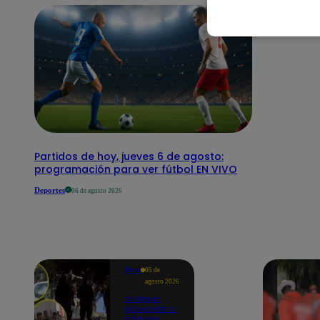
Partidos de hoy, jueves 6 de agosto:
programación para ver fútbol EN VIVO
Deportes
06 de agosto 2026
Perú
05 de
agosto 2026
Ordenan
excarcelar a
militares