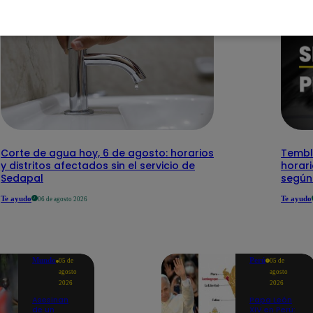
Corte de agua hoy, 6 de agosto: horarios
Temblo
y distritos afectados sin el servicio de
horari
Sedapal
según
Te ayudo
Te ayudo
06 de agosto 2026
Mundo
Perú
05 de
05 de
agosto
agosto
2026
2026
Asesinan
Papa León
de un
XIV en Perú: