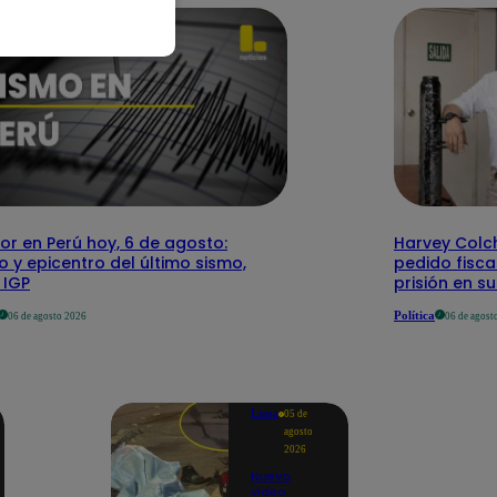
r en Perú hoy, 6 de agosto:
Harvey Colc
o y epicentro del último sismo,
pedido fisca
 IGP
prisión en s
Política
06 de agosto 2026
06 de agost
Lima
05 de
agosto
2026
Nuevo
video