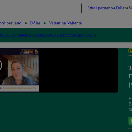
ltimo
Me Caigo de Risa
Perú Decide 2026
Fútbol peruano
Dólar
Va
bol peruano
Dólar
Valentina Valiente
lítica
Lima
Mundo
Te ayudo
Tendencias
Deportes
Espectáculos
T
E
[
E
E
t