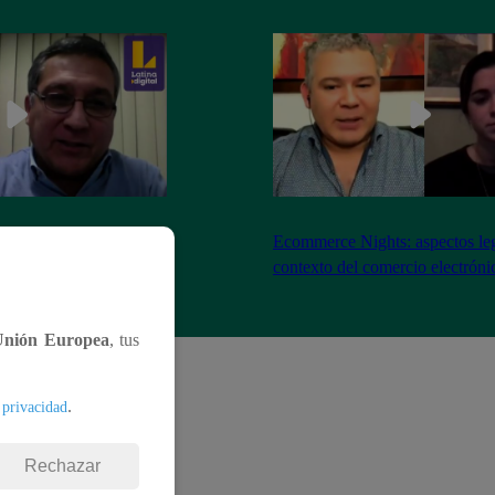
: ¿cómo preparar tu
Ecommerce Nights: aspectos leg
ner un cyber exitoso?
contexto del comercio electróni
Unión Europea
, tus
.
 privacidad
Rechazar