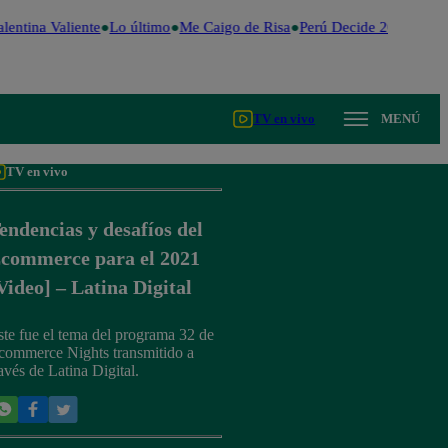
lentina Valiente
Lo último
Me Caigo de Risa
Perú Decide 2026
Fútb
TV en vivo
MENÚ
TV en vivo
endencias y desafíos del
commerce para el 2021
Video] – Latina Digital
ste fue el tema del programa 32 de
commerce Nights transmitido a
ravés de Latina Digital.