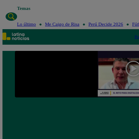
Temas
Lo ú
Lo último
Me Caigo de Risa
Perú Decide 2026
Fút
Po