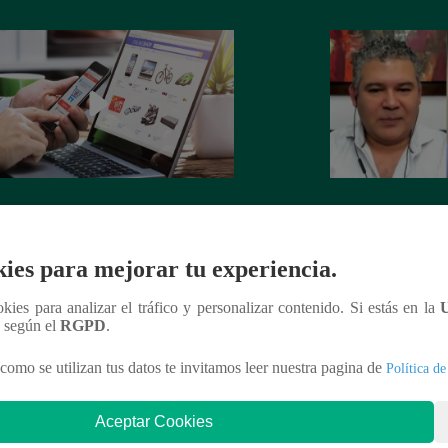
merce: conoce las 4 mayores
Ecommerce Nights
ncias del 2024
ecommerce para te
[Video]
ies para mejorar tu experiencia.
ookies para analizar el tráfico y personalizar contenido. Si estás en la
n según el
RGPD
.
como se utilizan tus datos te invitamos leer nuestra pagina de
Política de
nteresar
Aceptar Cookies