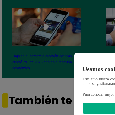
Baja en el comercio electrónico: solo
Ecom
creció 7% en 2023 debido a recesión
tende
económica
Usamos cook
Este sitio utiliza c
datos se gestionará
Para conocer mejor 
También te puede i