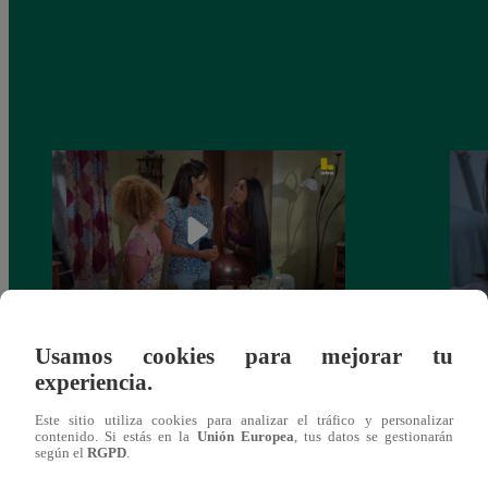
Usamos cookies para mejorar tu
Valentina Valiente capítulo 44: Kathy y
Valen
experiencia.
Jenny atan cabos sobre la relación entre
enfre
Elsa y Wilfredo!
abraz
Este sitio utiliza cookies para analizar el tráfico y personalizar
contenido. Si estás en la
Unión Europea
, tus datos se gestionarán
según el
RGPD
.