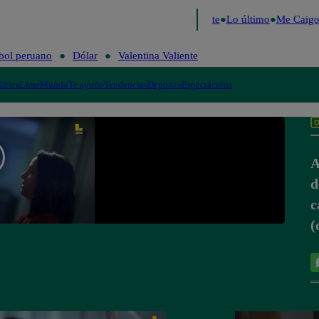
 2026
Fútbol peruano
Dólar
Valentina Valiente
Lo último
Me Caigo 
bol peruano
Dólar
Valentina Valiente
lítica
Lima
Mundo
Te ayudo
Tendencias
Deportes
Espectáculos
A
d
c
(