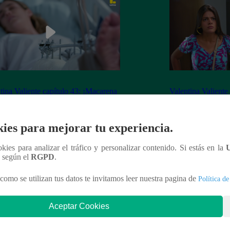
tina Valiente capítulo 43: ¡Macarena
Valentina Valiente
erta desorientada tras accidente!
Gabo rompen su ne
enfrentamiento!
ies para mejorar tu experiencia.
ookies para analizar el tráfico y personalizar contenido. Si estás en la
n según el
RGPD
.
nteresar
como se utilizan tus datos te invitamos leer nuestra pagina de
Política de
Aceptar Cookies