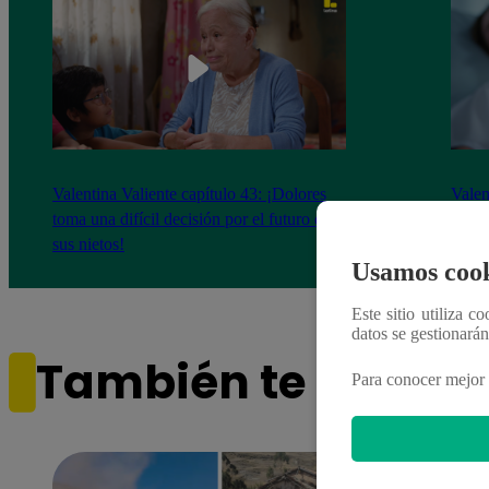
Valentina Valiente capítulo 43: ¡Dolores
Valen
toma una difícil decisión por el futuro de
despi
sus nietos!
Usamos cook
Este sitio utiliza c
datos se gestionará
También te puede i
Para conocer mejor 