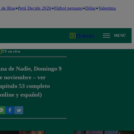
de Risa
Perú Decide 2026
Fútbol peruano
Dólar
Valentina Valiente
TV en vivo
MENÚ
TV en vivo
na de Nadie, Domingo 9
e noviembre – ver
apítulo 53 completo
online y español)