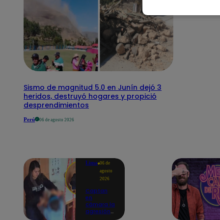
Sismo de magnitud 5.0 en Junín dejó 3
heridos, destruyó hogares y propició
desprendimientos
Perú
06 de agosto 2026
Lima
06 de
agosto
2026
Captan
en
cámara la
agresión
de una