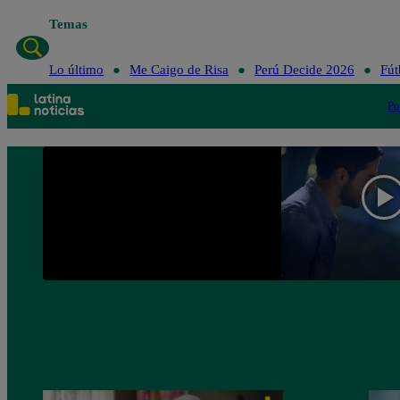
Temas
Lo último
Me Caigo de Risa
Perú Decide
Lo último
Me Caigo de Risa
Perú Decide 2026
Fút
Po