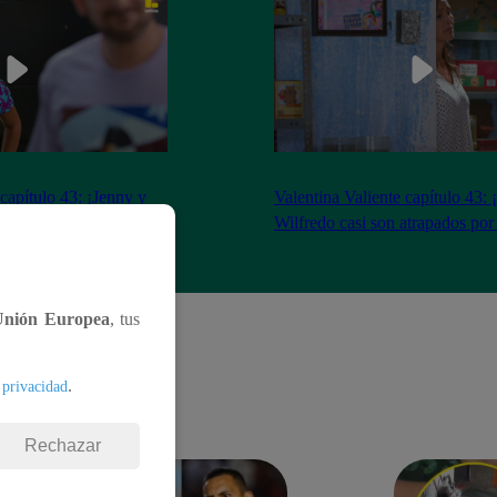
 capítulo 43: ¡Jenny y
Valentina Valiente capítulo 43: 
gocio tras tenso
Wilfredo casi son atrapados por
Unión Europea
, tus
.
 privacidad
Rechazar