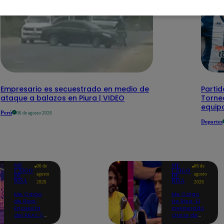
Empresario es secuestrado en medio de
Partid
ataque a balazos en Piura | VIDEO
Torneo
equipo
Perú
06 de agosto 2026
Deportes
ME
ME
06 de
06 de
CAIGO
CAIGO
agosto
agosto
DE
DE
RISA
RISA
2026
2026
Me Caigo
Me Caigo
de Risa:
De Risa: El
Encuesta
inesperado
del REACT,
chiste de
jueves 06 de
tres actos