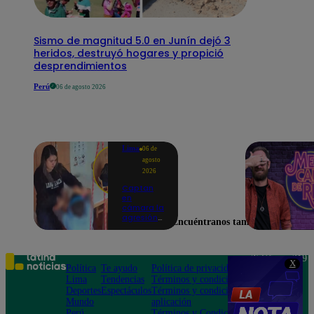
Sismo de magnitud 5.0 en Junín dejó 3
heridos, destruyó hogares y propició
desprendimientos
Perú
06 de agosto 2026
Lima
06 de
agosto
2026
Captan
en
cámara la
agresión
Encuéntranos también en
de una
psicóloga
contra un
niño con
Teléfono: 219
X
autismo:
Política
Te ayudo
Política de privacidad
1000
madre
Lima
Tendencias
Términos y condiciones
Av. San
denuncia
Deportes
Espectáculos
Términos y condiciones
Felipe 968
maltratos
Mundo
aplicación
Jesús María
contínuos
Perú
Términos y Condiciones