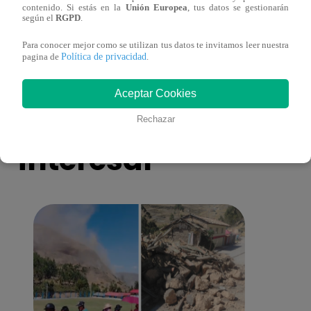
contenido. Si estás en la
Unión Europea
, tus datos se gestionarán
toma una difícil decisión por el futuro de
despi
según el
RGPD
.
sus nietos!
Para conocer mejor como se utilizan tus datos te invitamos leer nuestra
Política de privacidad
pagina de
.
Aceptar Cookies
También te puede
Rechazar
interesar