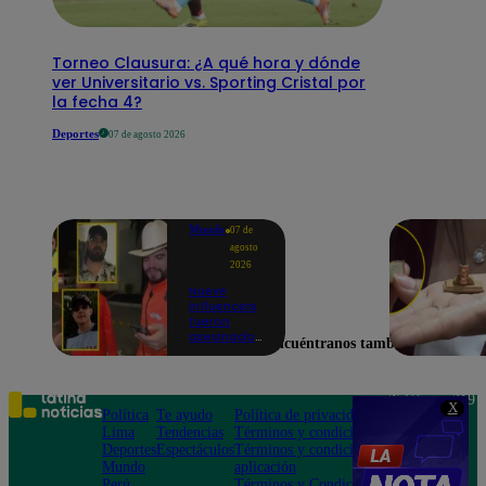
Torneo Clausura: ¿A qué hora y dónde
ver Universitario vs. Sporting Cristal por
la fecha 4?
Deportes
07 de agosto 2026
Mundo
07 de
agosto
2026
Nueve
influencers
fueron
asesinados
Encuéntranos también en
por la
guerra
interna en
el Cártel de
Teléfono: 219
X
Sinaloa
Política
Te ayudo
Política de privacidad
1000
Lima
Tendencias
Términos y condiciones
Av. San
Deportes
Espectáculos
Términos y condiciones
Felipe 968
Mundo
aplicación
Jesús María
Perú
Términos y Condiciones