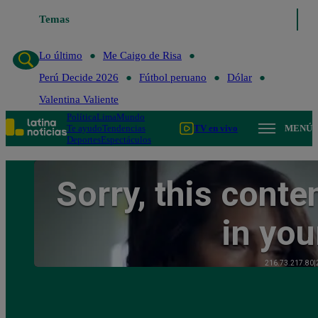
Temas
Lo último
Me Caigo de Risa
Perú 
Lo último
Me Caigo de Risa
Perú Decide 2026
Fútbol peruano
Dólar
Valentina Valiente
Política
Lima
Mundo
Te ayudo
Tendencias
TV en vivo
MENÚ
Deportes
Espectáculos