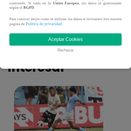
contenido. Si estás en la
Unión Europea
, tus datos se gestionarán
toma una difícil decisión por el futuro de
despi
según el
RGPD
.
sus nietos!
Para conocer mejor como se utilizan tus datos te invitamos leer nuestra
Política de privacidad
pagina de
.
Aceptar Cookies
También te puede
Rechazar
interesar