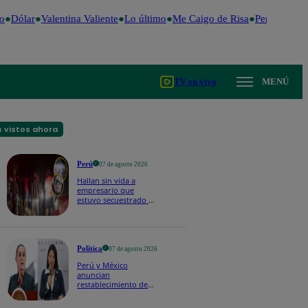
o
Dólar
Valentina Valiente
Lo último
Me Caigo de Risa
Perú Decide
TV en vivo
MENÚ
 vistos ahora
Perú
07 de agosto 2026
Hallan sin vida a
empresario que
estuvo secuestrado en
Piura | VIDEO
Política
07 de agosto 2026
Perú y México
anuncian
restablecimiento de
relaciones
diplomáticas tras