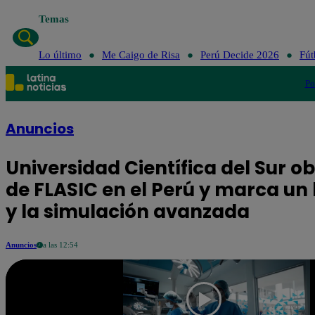
Temas
Lo último
Me Caigo de Risa
Perú Decide 2026
Fút
Po
Anuncios
Universidad Científica del Sur o
de FLASIC en el Perú y marca un
y la simulación avanzada
Anuncios
a las 12:54