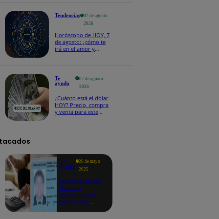
salvoconducto a
Betssy Chávez
Tendencias
07 de agosto
2026
Horóscopo de HOY, 7
de agosto: ¿cómo te
irá en el amor y
trabajo, según la IA?
Te
07 de agosto
ayudo
2026
¿Cuánto está el dólar
HOY? Precio, compra
y venta para este
viernes 7 de agosto
tacados
Te
26 de mayo
ayudo
2025
Revisa si tienes
deudas
consultando
con tu DNI:
aquí los
detalles