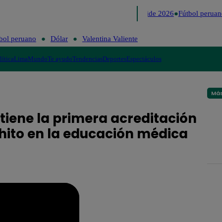
Lo último
Me Caigo de Risa
Perú Decide 2026
Fútbol peruan
bol peruano
Dólar
Valentina Valiente
lítica
Lima
Mundo
Te ayudo
Tendencias
Deportes
Espectáculos
Más
btiene la primera acreditación
 hito en la educación médica