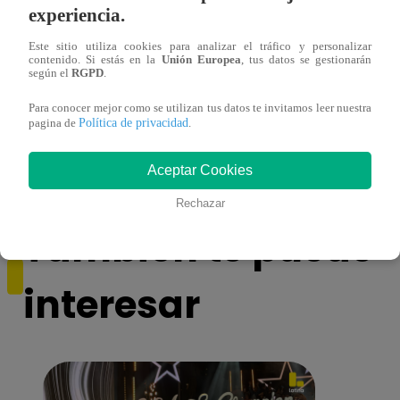
experiencia.
Este sitio utiliza cookies para analizar el tráfico y personalizar
contenido. Si estás en la
Unión Europea
, tus datos se gestionarán
según el
RGPD
.
Para conocer mejor como se utilizan tus datos te invitamos leer nuestra
Pollería Kely’s: 20 años poniéndole más
Poder
Política de privacidad
pagina de
.
sabor a la vida
dedic
Aceptar Cookies
Rechazar
También te puede
interesar