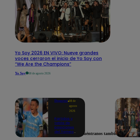
Yo Soy 2026 EN VIVO: Nueve grandes
voces cerraron el inicio de Yo Soy con
“We Are the Champions”
Yo Soy
08 de agosto 2026
Deportes
08 de
agosto
2026
Partidos y
tabla de
posiciones
del Torneo
Encuéntranos también en
Clausura EN