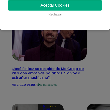
interesar
Aceptar Cookies
Rechazar
¡José Peláez se despide de Me Caigo de
Risa con emotivas palabras: “Lo voy a
extrañar muchísimo”!
ME CAIGO DE RISA
08 de agosto 2026
Te
08 de
ayudo