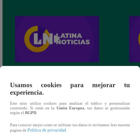
Latina Noticias Mediodía – Martes 6 de
Latin
Septiembre del 2022 – Programa completo
Septi
Usamos cookies para mejorar tu
experiencia.
Este sitio utiliza cookies para analizar el tráfico y personalizar
contenido. Si estás en la
Unión Europea
, tus datos se gestionarán
según el
RGPD
.
También te puede
Para conocer mejor como se utilizan tus datos te invitamos leer nuestra
Política de privacidad
pagina de
.